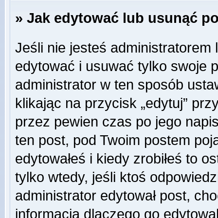
» Jak edytować lub usunąć p
Jeśli nie jesteś administratore
edytować i usuwać tylko swoje pos
administrator w ten sposób ust
klikając na przycisk „edytuj” pr
przez pewien czas po jego napisa
ten post, pod Twoim postem pojaw
edytowałeś i kiedy zrobiłeś to ost
tylko wtedy, jeśli ktoś odpowiedzi
administrator edytował post, ch
informacją dlaczego go edytowal