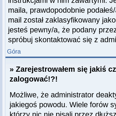
instrukcjami w nim zawartymi. J
maila, prawdopodobnie podałeś/a
mail został zaklasyfikowany jako
jesteś pewny/a, że podany przez
spróbuj skontaktować się z admi
Góra
» Zarejestrowałem się jakiś c
zalogować!?!
Możliwe, że administrator deak
jakiegoś powodu. Wiele forów 
którzy nic nie pisali przez dłuż