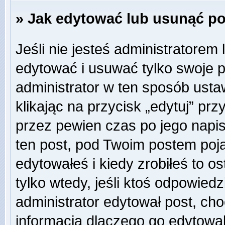
» Jak edytować lub usunąć p
Jeśli nie jesteś administratore
edytować i usuwać tylko swoje pos
administrator w ten sposób ust
klikając na przycisk „edytuj” pr
przez pewien czas po jego napisa
ten post, pod Twoim postem pojaw
edytowałeś i kiedy zrobiłeś to ost
tylko wtedy, jeśli ktoś odpowiedzi
administrator edytował post, ch
informacją dlaczego go edytowal