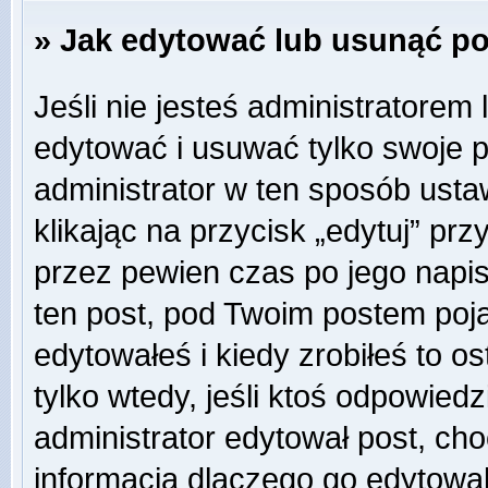
» Jak edytować lub usunąć p
Jeśli nie jesteś administratore
edytować i usuwać tylko swoje pos
administrator w ten sposób ust
klikając na przycisk „edytuj” pr
przez pewien czas po jego napisa
ten post, pod Twoim postem pojaw
edytowałeś i kiedy zrobiłeś to ost
tylko wtedy, jeśli ktoś odpowiedzi
administrator edytował post, ch
informacją dlaczego go edytowal