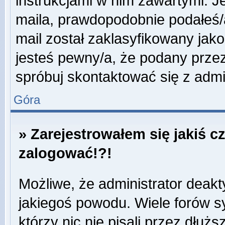
instrukcjami w nim zawartymi. J
maila, prawdopodobnie podałeś/a
mail został zaklasyfikowany jako
jesteś pewny/a, że podany przez
spróbuj skontaktować się z admi
Góra
» Zarejestrowałem się jakiś c
zalogować!?!
Możliwe, że administrator deak
jakiegoś powodu. Wiele forów 
którzy nic nie pisali przez dłuż