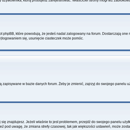
y użytkownika, którą próbujesz zarejestrować. Właściciel strony mógł też zablokować
 phpBB, które powodują, że jesteś nadal zalogowany na forum. Dostarczają one równ
wy)logowaniem się, usunięcie ciasteczek może pomóc.
ą zapisywane w bazie danych forum. Żeby je zmienić, zajrzyj do swojego panelu uż
rej się znajdujesz. Jeżeli właśnie to jest problemem, przejdź do swojego panelu uż
 pod uwagę, że zmiana strefy czasowej, tak jak większości ustawień, może zostać