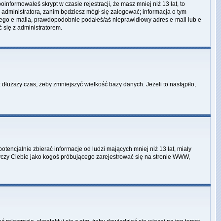
informowałeś skrypt w czasie rejestracji, że masz mniej niż 13 lat, to
 administratora, zanim będziesz mógł się zalogować; informacja o tym
adnego e-maila, prawdopodobnie podałeś/aś nieprawidłowy adres e-mail lub e-
ć się z administratorem.
dłuższy czas, żeby zmniejszyć wielkość bazy danych. Jeżeli to nastąpiło,
encjalnie zbierać informacje od ludzi mających mniej niż 13 lat, miały
tyczy Ciebie jako kogoś próbującego zarejestrować się na stronie WWW,