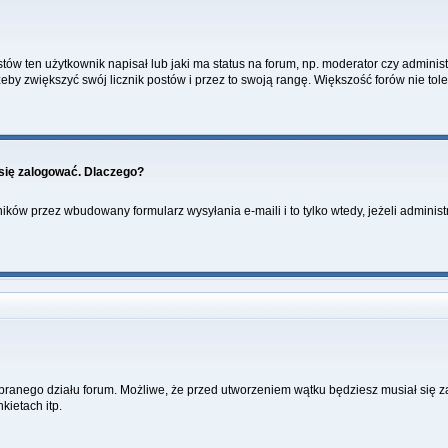
w ten użytkownik napisał lub jaki ma status na forum, np. moderator czy administ
żeby zwiększyć swój licznik postów i przez to swoją rangę. Większość forów nie toler
się zalogować. Dlaczego?
ków przez wbudowany formularz wysyłania e-maili i to tylko wtedy, jeżeli administ
ybranego działu forum. Możliwe, że przed utworzeniem wątku będziesz musiał się 
kietach itp.