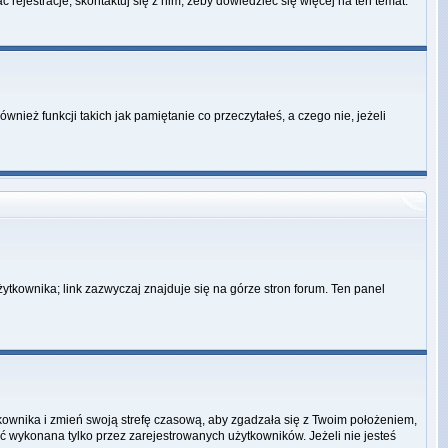
 rejestracje, skontaktuj się z nim, żeby dowiedzieć się więcej na ten temat.
ież funkcji takich jak pamiętanie co przeczytałeś, a czego nie, jeżeli
ytkownika; link zazwyczaj znajduje się na górze stron forum. Ten panel
ytkownika i zmień swoją strefę czasową, aby zgadzała się z Twoim położeniem,
 wykonana tylko przez zarejestrowanych użytkowników. Jeżeli nie jesteś