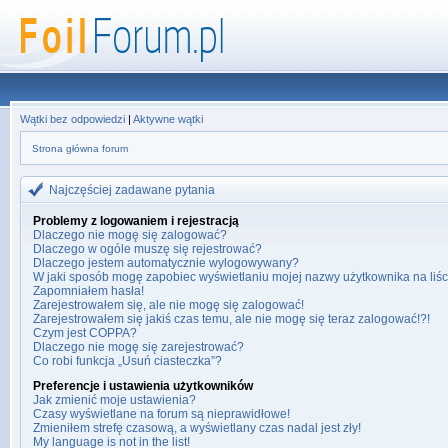
Wątki bez odpowiedzi
|
Aktywne wątki
Strona główna forum
Najczęściej zadawane pytania
Problemy z logowaniem i rejestracją
Dlaczego nie mogę się zalogować?
Dlaczego w ogóle muszę się rejestrować?
Dlaczego jestem automatycznie wylogowywany?
W jaki sposób mogę zapobiec wyświetlaniu mojej nazwy użytkownika na liś
Zapomniałem hasła!
Zarejestrowałem się, ale nie mogę się zalogować!
Zarejestrowałem się jakiś czas temu, ale nie mogę się teraz zalogować!?!
Czym jest COPPA?
Dlaczego nie mogę się zarejestrować?
Co robi funkcja „Usuń ciasteczka”?
Preferencje i ustawienia użytkowników
Jak zmienić moje ustawienia?
Czasy wyświetlane na forum są nieprawidłowe!
Zmieniłem strefę czasową, a wyświetlany czas nadal jest zły!
My language is not in the list!