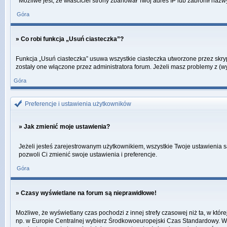
Możliwe jest, że właściciel strony zbanował Twój adres IP lub zabronił nazw
Góra
» Co robi funkcja „Usuń ciasteczka”?
Funkcja „Usuń ciasteczka” usuwa wszystkie ciasteczka utworzone przez skrypt
zostały one włączone przez administratora forum. Jeżeli masz problemy z (
Góra
Preferencje i ustawienia użytkowników
» Jak zmienić moje ustawienia?
Jeżeli jesteś zarejestrowanym użytkownikiem, wszystkie Twoje ustawienia s
pozwoli Ci zmienić swoje ustawienia i preferencje.
Góra
» Czasy wyświetlane na forum są nieprawidłowe!
Możliwe, że wyświetlany czas pochodzi z innej strefy czasowej niż ta, w któ
np. w Europie Centralnej wybierz Środkowoeuropejski Czas Standardowy. Weź