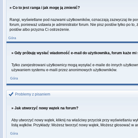
» Co to jest ranga i jak mogę ją zmienić?
Rangi, wyświetlane pod nazwami użytkowników, oznaczają zazwyczaj ile postó
forum, ponieważ ustawia je administrator forum. Nie pisz postów tylko po to, 
postów albo przyzna Ci ostrzeżenie.
Góra
» Gdy próbuję wysłać wiadomość e-mail do użytkownika, forum każe mi 
Tylko zarejestrowani użytkownicy mogą wysyłać e-maile do innych użytkowni
używaniem systemu e-maili przez anonimowych użytkowników.
Góra
Problemy z pisaniem
» Jak utworzyć nowy wątek na forum?
Aby utworzyć nowy wątek, kliknij na właściwy przycisk przy wyświetlaniu w
listą wątków. Przykłady: Możesz tworzyć nowy wątek, Możesz głosować w an
Góra