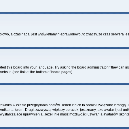
idłowo, a czas nadal jest wyświetlany nieprawidłowo, to znaczy, że czas serwera je
ted this board into your language. Try asking the board administrator if they can in
website (see link at the bottom of board pages).
kownika w czasie przeglądania postów. Jeden z nich to obrazki związane z rangą 
ownika na forum. Drugi, zazwyczaj większy obrazek, jest znany jako avatar i jest 
 wystarczające uprawnienia. Jeżeli nie masz możliwości używania avatarów, skontak