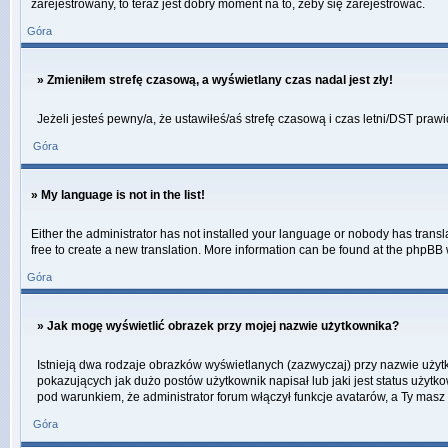
zarejestrowany, to teraz jest dobry moment na to, żeby się zarejestrować.
Góra
» Zmieniłem strefę czasową, a wyświetlany czas nadal jest zły!
Jeżeli jesteś pewny/a, że ustawiłeś/aś strefę czasową i czas letni/DST praw
Góra
» My language is not in the list!
Either the administrator has not installed your language or nobody has transla
free to create a new translation. More information can be found at the phpBB 
Góra
» Jak mogę wyświetlić obrazek przy mojej nazwie użytkownika?
Istnieją dwa rodzaje obrazków wyświetlanych (zazwyczaj) przy nazwie użyt
pokazujących jak dużo postów użytkownik napisał lub jaki jest status użytk
pod warunkiem, że administrator forum włączył funkcje avatarów, a Ty masz
Góra