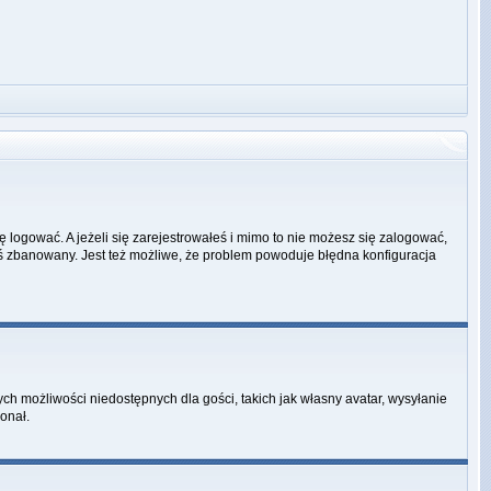
ę logować. A jeżeli się zarejestrowałeś i mimo to nie możesz się zalogować,
ałeś zbanowany. Jest też możliwe, że problem powoduje błędna konfiguracja
ych możliwości niedostępnych dla gości, takich jak własny avatar, wysyłanie
onał.