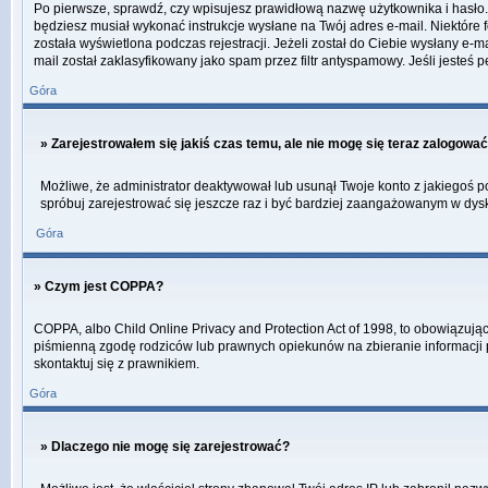
Po pierwsze, sprawdź, czy wpisujesz prawidłową nazwę użytkownika i hasło. Jeś
będziesz musiał wykonać instrukcje wysłane na Twój adres e-mail. Niektóre 
została wyświetlona podczas rejestracji. Jeżeli został do Ciebie wysłany e-
mail został zaklasyfikowany jako spam przez filtr antyspamowy. Jeśli jesteś 
Góra
» Zarejestrowałem się jakiś czas temu, ale nie mogę się teraz zalogować
Możliwe, że administrator deaktywował lub usunął Twoje konto z jakiegoś po
spróbuj zarejestrować się jeszcze raz i być bardziej zaangażowanym w dys
Góra
» Czym jest COPPA?
COPPA, albo Child Online Privacy and Protection Act of 1998, to obowiązują
piśmienną zgodę rodziców lub prawnych opiekunów na zbieranie informacji pr
skontaktuj się z prawnikiem.
Góra
» Dlaczego nie mogę się zarejestrować?