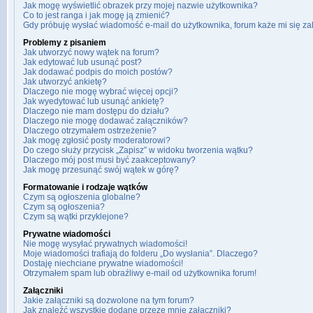
Jak mogę wyświetlić obrazek przy mojej nazwie użytkownika?
Co to jest ranga i jak mogę ją zmienić?
Gdy próbuję wysłać wiadomość e-mail do użytkownika, forum każe mi się z
Problemy z pisaniem
Jak utworzyć nowy wątek na forum?
Jak edytować lub usunąć post?
Jak dodawać podpis do moich postów?
Jak utworzyć ankietę?
Dlaczego nie mogę wybrać więcej opcji?
Jak wyedytować lub usunąć ankietę?
Dlaczego nie mam dostępu do działu?
Dlaczego nie mogę dodawać załączników?
Dlaczego otrzymałem ostrzeżenie?
Jak mogę zgłosić posty moderatorowi?
Do czego służy przycisk „Zapisz” w widoku tworzenia wątku?
Dlaczego mój post musi być zaakceptowany?
Jak mogę przesunąć swój wątek w górę?
Formatowanie i rodzaje wątków
Czym są ogłoszenia globalne?
Czym są ogłoszenia?
Czym są wątki przyklejone?
Prywatne wiadomości
Nie mogę wysyłać prywatnych wiadomości!
Moje wiadomości trafiają do folderu „Do wysłania”. Dlaczego?
Dostaję niechciane prywatne wiadomości!
Otrzymałem spam lub obraźliwy e-mail od użytkownika forum!
Załączniki
Jakie załączniki są dozwolone na tym forum?
Jak znaleźć wszystkie dodane przeze mnie załączniki?