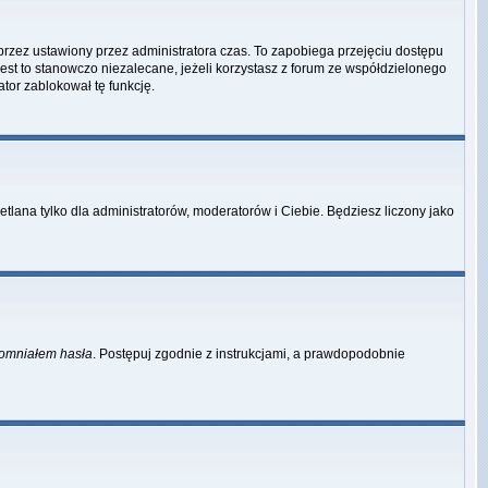
przez ustawiony przez administratora czas. To zapobiega przejęciu dostępu
st to stanowczo niezalecane, jeżeli korzystasz z forum ze współdzielonego
ator zablokował tę funkcję.
tlana tylko dla administratorów, moderatorów i Ciebie. Będziesz liczony jako
omniałem hasła
. Postępuj zgodnie z instrukcjami, a prawdopodobnie