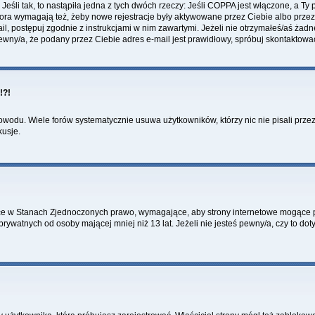
li tak, to nastąpiła jedna z tych dwóch rzeczy: Jeśli COPPA jest włączone, a Ty po
fora wymagają też, żeby nowe rejestracje były aktywowane przez Ciebie albo przez
mail, postępuj zgodnie z instrukcjami w nim zawartymi. Jeżeli nie otrzymałeś/aś ż
pewny/a, że podany przez Ciebie adres e-mail jest prawidłowy, spróbuj skontaktowa
!?!
wodu. Wiele forów systematycznie usuwa użytkowników, którzy nic nie pisali przez 
kusje.
ce w Stanach Zjednoczonych prawo, wymagające, aby strony internetowe mogące pot
ywatnych od osoby mającej mniej niż 13 lat. Jeżeli nie jesteś pewny/a, czy to do