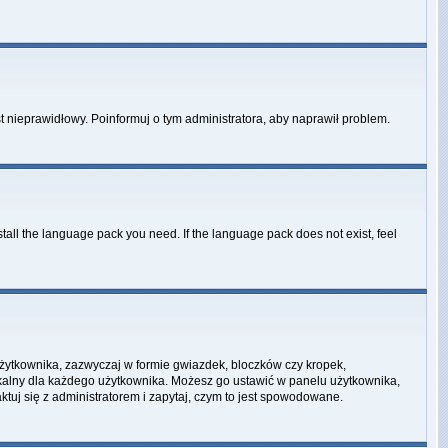
st nieprawidłowy. Poinformuj o tym administratora, aby naprawił problem.
stall the language pack you need. If the language pack does not exist, feel
użytkownika, zazwyczaj w formie gwiazdek, bloczków czy kropek,
unikalny dla każdego użytkownika. Możesz go ustawić w panelu użytkownika,
tuj się z administratorem i zapytaj, czym to jest spowodowane.