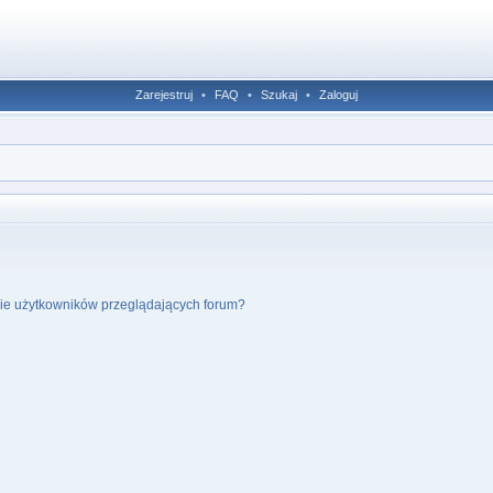
Zarejestruj
•
FAQ
•
Szukaj
•
Zaloguj
cie użytkowników przeglądających forum?