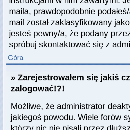
instrukcjami w nim zawartymi. J
maila, prawdopodobnie podałeś/a
mail został zaklasyfikowany jako
jesteś pewny/a, że podany przez
spróbuj skontaktować się z admi
Góra
» Zarejestrowałem się jakiś c
zalogować!?!
Możliwe, że administrator deak
jakiegoś powodu. Wiele forów 
którzy nic nie pisali przez dłuż