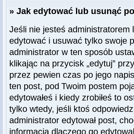
» Jak edytować lub usunąć p
Jeśli nie jesteś administratore
edytować i usuwać tylko swoje pos
administrator w ten sposób ust
klikając na przycisk „edytuj” pr
przez pewien czas po jego napisa
ten post, pod Twoim postem pojaw
edytowałeś i kiedy zrobiłeś to ost
tylko wtedy, jeśli ktoś odpowiedzi
administrator edytował post, ch
informacją dlaczego go edytowal