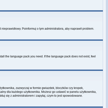
st nieprawidłowy. Poinformuj o tym administratora, aby naprawił problem.
stall the language pack you need. If the language pack does not exist, feel
użytkownika, zazwyczaj w formie gwiazdek, bloczków czy kropek,
unikalny dla każdego użytkownika. Możesz go ustawić w panelu użytkownika,
tuj się z administratorem i zapytaj, czym to jest spowodowane.