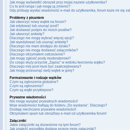
Jak mogę wyświetlić obrazek przy mojej nazwie użytkownika?
Co to jest ranga i jak mogę ją zmienić?
Gdy próbuję wysłać wiadomość e-mail do użytkownika, forum każe mi się z
Problemy z pisaniem
Jak utworzyć nowy wątek na forum?
Jak edytować lub usunąć post?
Jak dodawać podpis do moich postów?
Jak utworzyć ankietę?
Dlaczego nie mogę wybrać więcej opcji?
Jak wyedytować lub usunąć ankietę?
Dlaczego nie mam dostępu do działu?
Dlaczego nie mogę dodawać załączników?
Dlaczego otrzymałem ostrzeżenie?
Jak mogę zgłosić posty moderatorowi?
Do czego służy przycisk „Zapisz” w widoku tworzenia wątku?
Dlaczego mój post musi być zaakceptowany?
Jak mogę przesunąć swój wątek w górę?
Formatowanie i rodzaje wątków
Czym są ogłoszenia globalne?
Czym są ogłoszenia?
Czym są wątki przyklejone?
Prywatne wiadomości
Nie mogę wysyłać prywatnych wiadomości!
Moje wiadomości trafiają do folderu „Do wysłania”. Dlaczego?
Dostaję niechciane prywatne wiadomości!
Otrzymałem spam lub obraźliwy e-mail od użytkownika forum!
Załączniki
Jakie załączniki są dozwolone na tym forum?
Jak znaleźć wszystkie dodane przeze mnie załączniki?