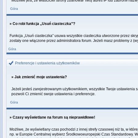
Możliwe jest, że właściciel strony zbanował Twój adres IP lub zabronił nazw
Góra
» Co robi funkcja „Usuń ciasteczka”?
Funkcja „Usuń ciasteczka” usuwa wszystkie ciasteczka utworzone przez skrypt
zostały one włączone przez administratora forum. Jeżeli masz problemy z (
Góra
Preferencje i ustawienia użytkowników
» Jak zmienić moje ustawienia?
Jeżeli jesteś zarejestrowanym użytkownikiem, wszystkie Twoje ustawienia s
pozwoli Ci zmienić swoje ustawienia i preferencje.
Góra
» Czasy wyświetlane na forum są nieprawidłowe!
Możliwe, że wyświetlany czas pochodzi z innej strefy czasowej niż ta, w któ
np. w Europie Centralnej wybierz Środkowoeuropejski Czas Standardowy. Weź