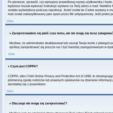
Po pierwsze, sprawdź, czy wpisujesz prawidłową nazwę użytkownika i hasło. Jeś
będziesz musiał wykonać instrukcje wysłane na Twój adres e-mail. Niektóre 
została wyświetlona podczas rejestracji. Jeżeli został do Ciebie wysłany e-
mail został zaklasyfikowany jako spam przez filtr antyspamowy. Jeśli jesteś 
Góra
» Zarejestrowałem się jakiś czas temu, ale nie mogę się teraz zalogować
Możliwe, że administrator deaktywował lub usunął Twoje konto z jakiegoś po
spróbuj zarejestrować się jeszcze raz i być bardziej zaangażowanym w dys
Góra
» Czym jest COPPA?
COPPA, albo Child Online Privacy and Protection Act of 1998, to obowiązują
piśmienną zgodę rodziców lub prawnych opiekunów na zbieranie informacji pr
skontaktuj się z prawnikiem.
Góra
» Dlaczego nie mogę się zarejestrować?