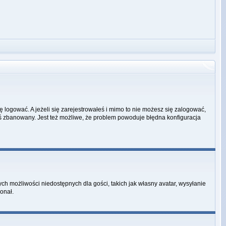
ę logować. A jeżeli się zarejestrowałeś i mimo to nie możesz się zalogować,
ałeś zbanowany. Jest też możliwe, że problem powoduje błędna konfiguracja
ych możliwości niedostępnych dla gości, takich jak własny avatar, wysyłanie
onał.