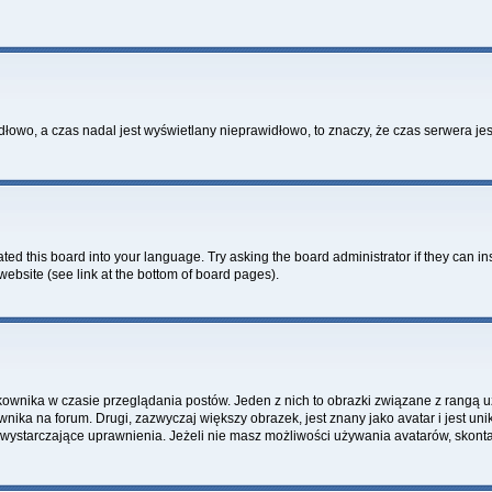
idłowo, a czas nadal jest wyświetlany nieprawidłowo, to znaczy, że czas serwera je
ted this board into your language. Try asking the board administrator if they can in
website (see link at the bottom of board pages).
kownika w czasie przeglądania postów. Jeden z nich to obrazki związane z rangą 
ownika na forum. Drugi, zazwyczaj większy obrazek, jest znany jako avatar i jest 
 wystarczające uprawnienia. Jeżeli nie masz możliwości używania avatarów, skontak