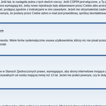
li tak, to nastąpiła jedna z tych dwóch rzeczy: Jeśli COPPA jest włączone, a Ty po
fora wymagają też, żeby nowe rejestracje były aktywowane przez Ciebie albo przez
mail, postępuj zgodnie z instrukcjami w nim zawartymi. Jeżeli nie otrzymałeś/aś ż
pewny/a, że podany przez Ciebie adres e-mail jest prawidłowy, spróbuj skontaktowa
!?!
wodu. Wiele forów systematycznie usuwa użytkowników, którzy nic nie pisali przez 
kusje.
ce w Stanach Zjednoczonych prawo, wymagające, aby strony internetowe mogące pot
ywatnych od osoby mającej mniej niż 13 lat. Jeżeli nie jesteś pewny/a, czy to do