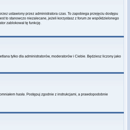
przez ustawiony przez administratora czas. To zapobiega przejęciu dostępu
st to stanowczo niezalecane, jeżeli korzystasz z forum ze współdzielonego
ator zablokował tę funkcję.
tlana tylko dla administratorów, moderatorów i Ciebie. Będziesz liczony jako
omniałem hasła
. Postępuj zgodnie z instrukcjami, a prawdopodobnie