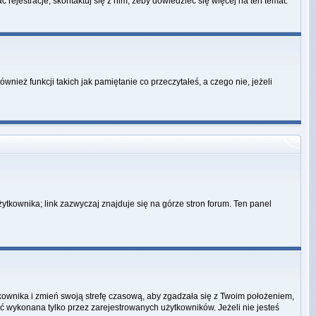
 rejestracje, skontaktuj się z nim, żeby dowiedzieć się więcej na ten temat.
ież funkcji takich jak pamiętanie co przeczytałeś, a czego nie, jeżeli
ytkownika; link zazwyczaj znajduje się na górze stron forum. Ten panel
ytkownika i zmień swoją strefę czasową, aby zgadzała się z Twoim położeniem,
 wykonana tylko przez zarejestrowanych użytkowników. Jeżeli nie jesteś