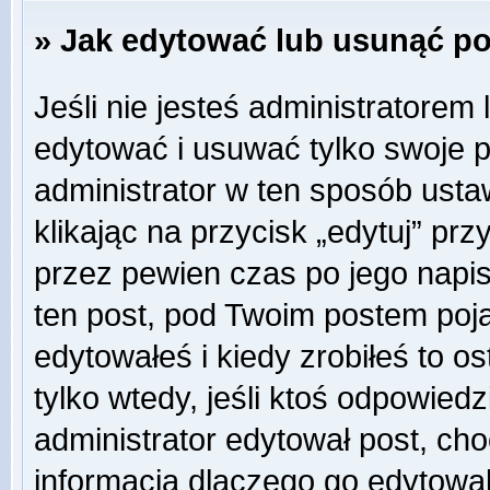
» Jak edytować lub usunąć p
Jeśli nie jesteś administratore
edytować i usuwać tylko swoje pos
administrator w ten sposób ust
klikając na przycisk „edytuj” pr
przez pewien czas po jego napisa
ten post, pod Twoim postem pojaw
edytowałeś i kiedy zrobiłeś to ost
tylko wtedy, jeśli ktoś odpowiedzi
administrator edytował post, ch
informacją dlaczego go edytowal