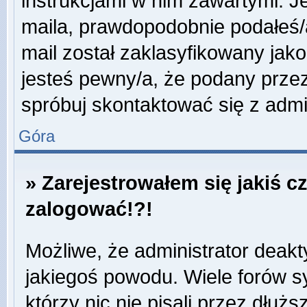
instrukcjami w nim zawartymi. J
maila, prawdopodobnie podałeś/a
mail został zaklasyfikowany jako
jesteś pewny/a, że podany przez
spróbuj skontaktować się z admi
Góra
» Zarejestrowałem się jakiś c
zalogować!?!
Możliwe, że administrator deak
jakiegoś powodu. Wiele forów 
którzy nic nie pisali przez dłuż