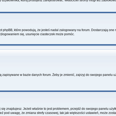
y użytkownika, którą próbujesz zarejestrować. Właściciel strony mógł też zablokować
 phpBB, które powodują, że jesteś nadal zalogowany na forum. Dostarczają one równ
wy)logowaniem się, usunięcie ciasteczek może pomóc.
ą zapisywane w bazie danych forum. Żeby je zmienić, zajrzyj do swojego panelu uż
rej się znajdujesz. Jeżeli właśnie to jest problemem, przejdź do swojego panelu uż
 pod uwagę, że zmiana strefy czasowej, tak jak większości ustawień, może zostać