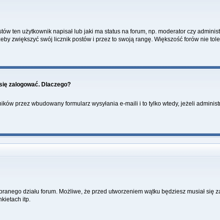
w ten użytkownik napisał lub jaki ma status na forum, np. moderator czy administ
żeby zwiększyć swój licznik postów i przez to swoją rangę. Większość forów nie toler
się zalogować. Dlaczego?
ków przez wbudowany formularz wysyłania e-maili i to tylko wtedy, jeżeli administ
ybranego działu forum. Możliwe, że przed utworzeniem wątku będziesz musiał się 
kietach itp.