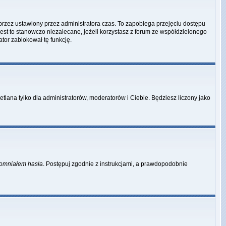
przez ustawiony przez administratora czas. To zapobiega przejęciu dostępu
st to stanowczo niezalecane, jeżeli korzystasz z forum ze współdzielonego
ator zablokował tę funkcję.
tlana tylko dla administratorów, moderatorów i Ciebie. Będziesz liczony jako
omniałem hasła
. Postępuj zgodnie z instrukcjami, a prawdopodobnie