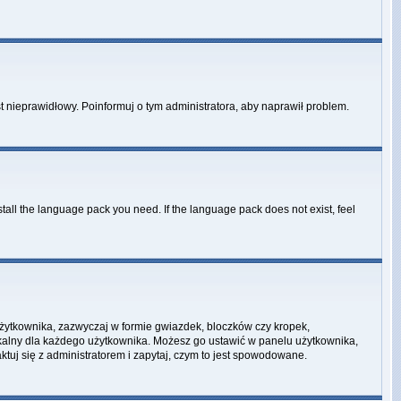
st nieprawidłowy. Poinformuj o tym administratora, aby naprawił problem.
stall the language pack you need. If the language pack does not exist, feel
użytkownika, zazwyczaj w formie gwiazdek, bloczków czy kropek,
unikalny dla każdego użytkownika. Możesz go ustawić w panelu użytkownika,
tuj się z administratorem i zapytaj, czym to jest spowodowane.