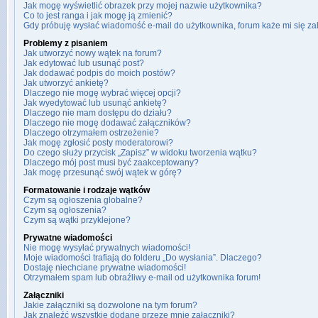
Jak mogę wyświetlić obrazek przy mojej nazwie użytkownika?
Co to jest ranga i jak mogę ją zmienić?
Gdy próbuję wysłać wiadomość e-mail do użytkownika, forum każe mi się z
Problemy z pisaniem
Jak utworzyć nowy wątek na forum?
Jak edytować lub usunąć post?
Jak dodawać podpis do moich postów?
Jak utworzyć ankietę?
Dlaczego nie mogę wybrać więcej opcji?
Jak wyedytować lub usunąć ankietę?
Dlaczego nie mam dostępu do działu?
Dlaczego nie mogę dodawać załączników?
Dlaczego otrzymałem ostrzeżenie?
Jak mogę zgłosić posty moderatorowi?
Do czego służy przycisk „Zapisz” w widoku tworzenia wątku?
Dlaczego mój post musi być zaakceptowany?
Jak mogę przesunąć swój wątek w górę?
Formatowanie i rodzaje wątków
Czym są ogłoszenia globalne?
Czym są ogłoszenia?
Czym są wątki przyklejone?
Prywatne wiadomości
Nie mogę wysyłać prywatnych wiadomości!
Moje wiadomości trafiają do folderu „Do wysłania”. Dlaczego?
Dostaję niechciane prywatne wiadomości!
Otrzymałem spam lub obraźliwy e-mail od użytkownika forum!
Załączniki
Jakie załączniki są dozwolone na tym forum?
Jak znaleźć wszystkie dodane przeze mnie załączniki?