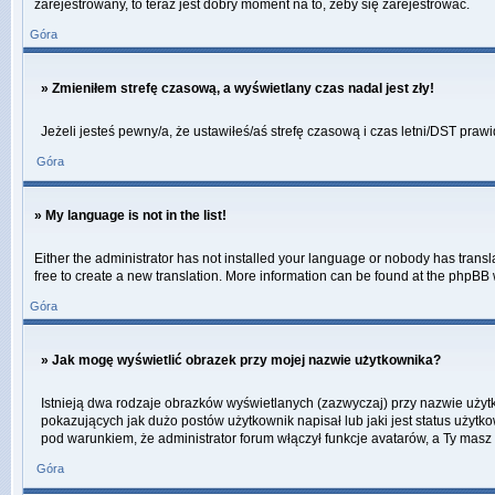
zarejestrowany, to teraz jest dobry moment na to, żeby się zarejestrować.
Góra
» Zmieniłem strefę czasową, a wyświetlany czas nadal jest zły!
Jeżeli jesteś pewny/a, że ustawiłeś/aś strefę czasową i czas letni/DST praw
Góra
» My language is not in the list!
Either the administrator has not installed your language or nobody has transla
free to create a new translation. More information can be found at the phpBB 
Góra
» Jak mogę wyświetlić obrazek przy mojej nazwie użytkownika?
Istnieją dwa rodzaje obrazków wyświetlanych (zazwyczaj) przy nazwie użyt
pokazujących jak dużo postów użytkownik napisał lub jaki jest status użytk
pod warunkiem, że administrator forum włączył funkcje avatarów, a Ty masz
Góra