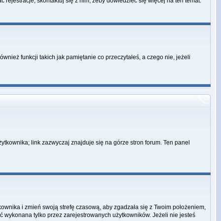
 rejestracje, skontaktuj się z nim, żeby dowiedzieć się więcej na ten temat.
ież funkcji takich jak pamiętanie co przeczytałeś, a czego nie, jeżeli
ytkownika; link zazwyczaj znajduje się na górze stron forum. Ten panel
ytkownika i zmień swoją strefę czasową, aby zgadzała się z Twoim położeniem,
 wykonana tylko przez zarejestrowanych użytkowników. Jeżeli nie jesteś