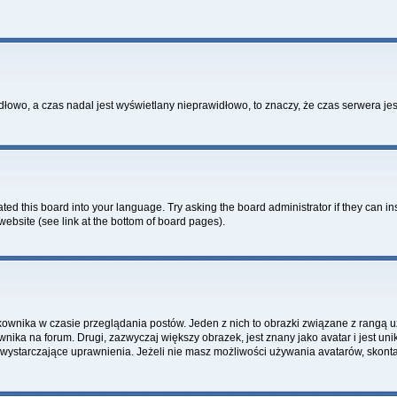
idłowo, a czas nadal jest wyświetlany nieprawidłowo, to znaczy, że czas serwera je
ted this board into your language. Try asking the board administrator if they can in
website (see link at the bottom of board pages).
kownika w czasie przeglądania postów. Jeden z nich to obrazki związane z rangą 
ownika na forum. Drugi, zazwyczaj większy obrazek, jest znany jako avatar i jest 
 wystarczające uprawnienia. Jeżeli nie masz możliwości używania avatarów, skontak