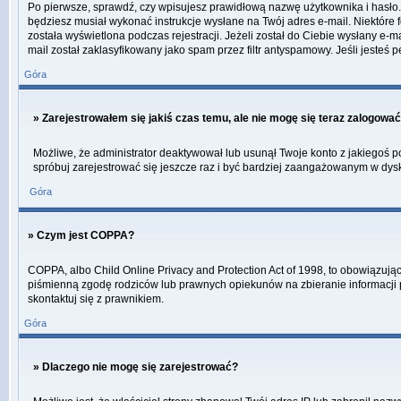
Po pierwsze, sprawdź, czy wpisujesz prawidłową nazwę użytkownika i hasło. Jeś
będziesz musiał wykonać instrukcje wysłane na Twój adres e-mail. Niektóre 
została wyświetlona podczas rejestracji. Jeżeli został do Ciebie wysłany e-
mail został zaklasyfikowany jako spam przez filtr antyspamowy. Jeśli jesteś 
Góra
» Zarejestrowałem się jakiś czas temu, ale nie mogę się teraz zalogować
Możliwe, że administrator deaktywował lub usunął Twoje konto z jakiegoś po
spróbuj zarejestrować się jeszcze raz i być bardziej zaangażowanym w dys
Góra
» Czym jest COPPA?
COPPA, albo Child Online Privacy and Protection Act of 1998, to obowiązują
piśmienną zgodę rodziców lub prawnych opiekunów na zbieranie informacji pr
skontaktuj się z prawnikiem.
Góra
» Dlaczego nie mogę się zarejestrować?