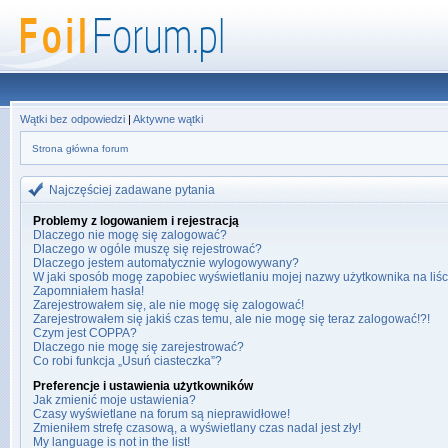
Wątki bez odpowiedzi
|
Aktywne wątki
Strona główna forum
Najczęściej zadawane pytania
Problemy z logowaniem i rejestracją
Dlaczego nie mogę się zalogować?
Dlaczego w ogóle muszę się rejestrować?
Dlaczego jestem automatycznie wylogowywany?
W jaki sposób mogę zapobiec wyświetlaniu mojej nazwy użytkownika na liś
Zapomniałem hasła!
Zarejestrowałem się, ale nie mogę się zalogować!
Zarejestrowałem się jakiś czas temu, ale nie mogę się teraz zalogować!?!
Czym jest COPPA?
Dlaczego nie mogę się zarejestrować?
Co robi funkcja „Usuń ciasteczka”?
Preferencje i ustawienia użytkowników
Jak zmienić moje ustawienia?
Czasy wyświetlane na forum są nieprawidłowe!
Zmieniłem strefę czasową, a wyświetlany czas nadal jest zły!
My language is not in the list!