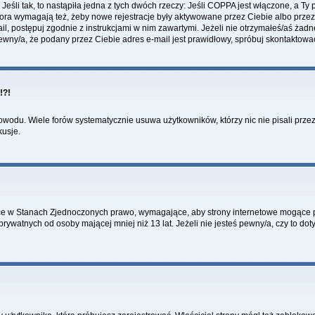
li tak, to nastąpiła jedna z tych dwóch rzeczy: Jeśli COPPA jest włączone, a Ty po
fora wymagają też, żeby nowe rejestracje były aktywowane przez Ciebie albo przez
mail, postępuj zgodnie z instrukcjami w nim zawartymi. Jeżeli nie otrzymałeś/aś ż
pewny/a, że podany przez Ciebie adres e-mail jest prawidłowy, spróbuj skontaktowa
!?!
wodu. Wiele forów systematycznie usuwa użytkowników, którzy nic nie pisali przez 
kusje.
ce w Stanach Zjednoczonych prawo, wymagające, aby strony internetowe mogące pot
ywatnych od osoby mającej mniej niż 13 lat. Jeżeli nie jesteś pewny/a, czy to do