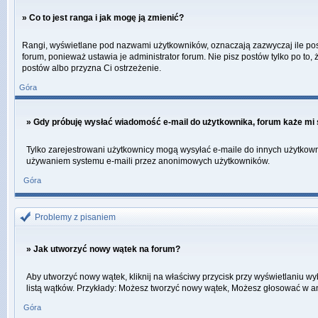
» Co to jest ranga i jak mogę ją zmienić?
Rangi, wyświetlane pod nazwami użytkowników, oznaczają zazwyczaj ile postó
forum, ponieważ ustawia je administrator forum. Nie pisz postów tylko po to, 
postów albo przyzna Ci ostrzeżenie.
Góra
» Gdy próbuję wysłać wiadomość e-mail do użytkownika, forum każe mi 
Tylko zarejestrowani użytkownicy mogą wysyłać e-maile do innych użytkowni
używaniem systemu e-maili przez anonimowych użytkowników.
Góra
Problemy z pisaniem
» Jak utworzyć nowy wątek na forum?
Aby utworzyć nowy wątek, kliknij na właściwy przycisk przy wyświetlaniu w
listą wątków. Przykłady: Możesz tworzyć nowy wątek, Możesz głosować w an
Góra