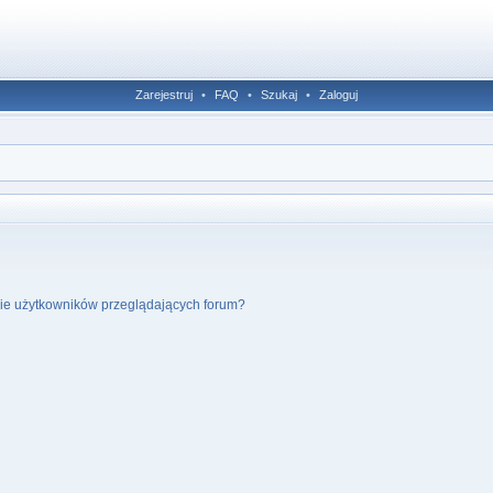
Zarejestruj
•
FAQ
•
Szukaj
•
Zaloguj
cie użytkowników przeglądających forum?