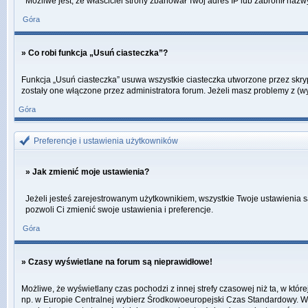
Możliwe jest, że właściciel strony zbanował Twój adres IP lub zabronił nazw
Góra
» Co robi funkcja „Usuń ciasteczka”?
Funkcja „Usuń ciasteczka” usuwa wszystkie ciasteczka utworzone przez skrypt
zostały one włączone przez administratora forum. Jeżeli masz problemy z (
Góra
Preferencje i ustawienia użytkowników
» Jak zmienić moje ustawienia?
Jeżeli jesteś zarejestrowanym użytkownikiem, wszystkie Twoje ustawienia s
pozwoli Ci zmienić swoje ustawienia i preferencje.
Góra
» Czasy wyświetlane na forum są nieprawidłowe!
Możliwe, że wyświetlany czas pochodzi z innej strefy czasowej niż ta, w któ
np. w Europie Centralnej wybierz Środkowoeuropejski Czas Standardowy. Weź