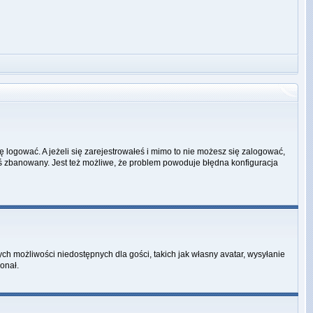
ę logować. A jeżeli się zarejestrowałeś i mimo to nie możesz się zalogować,
ałeś zbanowany. Jest też możliwe, że problem powoduje błędna konfiguracja
ych możliwości niedostępnych dla gości, takich jak własny avatar, wysyłanie
onał.