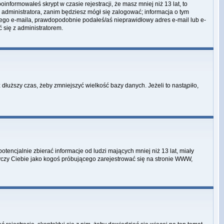
informowałeś skrypt w czasie rejestracji, że masz mniej niż 13 lat, to
 administratora, zanim będziesz mógł się zalogować; informacja o tym
adnego e-maila, prawdopodobnie podałeś/aś nieprawidłowy adres e-mail lub e-
ć się z administratorem.
dłuższy czas, żeby zmniejszyć wielkość bazy danych. Jeżeli to nastąpiło,
encjalnie zbierać informacje od ludzi mających mniej niż 13 lat, miały
tyczy Ciebie jako kogoś próbującego zarejestrować się na stronie WWW,