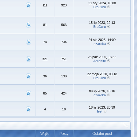
31 sty 2024, 10:00
111
923
BraCuru
15 lip 2023, 22:13
81
563
BraCuru
24 sie 2025, 14:09
74
734
czareka
28 paź 2025, 13:52
321
751
AeroKite
22 maja 2020, 00:18
36
130
BraCuru
09 lip 2026, 10:16
85
424
czareka
18 lis 2023, 20:39
4
10
feel
Wątki
Posty
Ostatni post