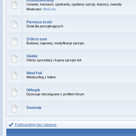
Kto/Gdzie/Kiedy
Ustawki, transport, spotkania, zgubiony sprzęt, imprezy, zawody
Moderator:
BraCuru
Pierwsze kroki
Dział dla początkujących
Zrób to sam
Budowa, naprawy, modyfikacja sprzętu
Giełda
Oferty sprzedaży i kupna sprzętu foil
Wind Foil
Windsurfing z foilem
Offtopik
Dyskusje niezwiązane z profilem forum
Śmietnik
Foilboarding bez latawca