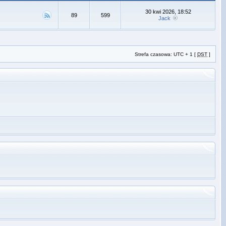
30 kwi 2026, 18:52
89
599
Jack
Strefa czasowa: UTC + 1 [
DST
]