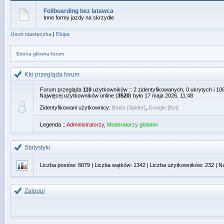
Foilboarding bez latawca
Inne formy jazdy na skrzydle
Usuń ciasteczka
|
Ekipa
Strona główna forum
Kto przegląda forum
Forum przegląda
110
użytkowników :: 2 zidentyfikowanych, 0 ukrytych i 108
Najwięcej użytkowników online (
3520
) było 17 maja 2026, 11:48
Zidentyfikowani użytkownicy:
Baidu [Spider]
,
Google [Bot]
Legenda ::
Administratorzy
,
Moderatorzy globalni
Statystyki
Liczba postów:
8079
| Liczba wątków:
1342
| Liczba użytkowników:
232
| N
Zaloguj