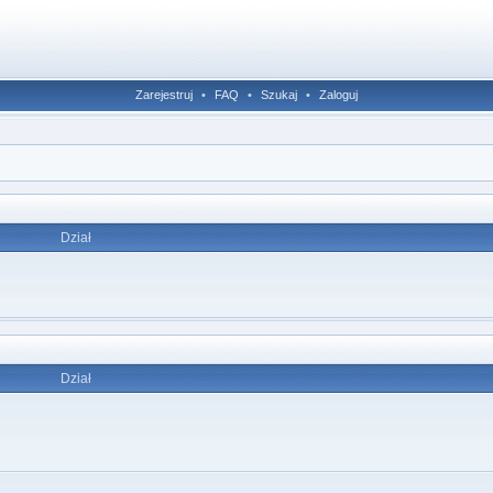
Zarejestruj
•
FAQ
•
Szukaj
•
Zaloguj
Dział
Dział