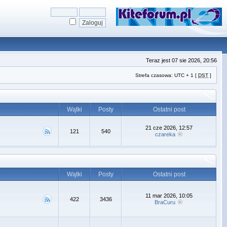
Teraz jest 07 sie 2026, 20:56
Strefa czasowa: UTC + 1 [
DST
]
Wątki
Posty
Ostatni post
21 cze 2026, 12:57
121
540
czareka
Wątki
Posty
Ostatni post
11 mar 2026, 10:05
422
3436
BraCuru