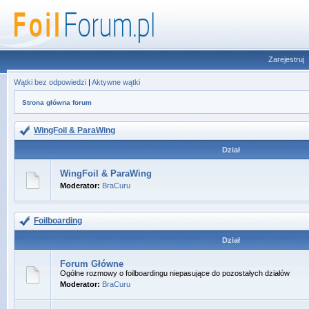
Zarejestruj
Wątki bez odpowiedzi
|
Aktywne wątki
Strona główna forum
WingFoil & ParaWing
Dział
WingFoil & ParaWing
Moderator:
BraCuru
Foilboarding
Dział
Forum Główne
Ogólne rozmowy o foilboardingu niepasujące do pozostałych działów
Moderator:
BraCuru