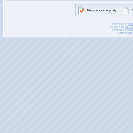
Nieprzeczytane posty
B
Powered by
php
Designed by
ST So
Partnerzy serwi
Korzystając