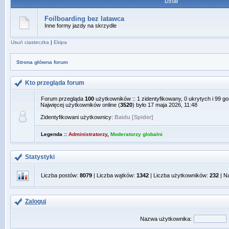
Dział
Foilboarding bez latawca
Inne formy jazdy na skrzydle
Usuń ciasteczka
|
Ekipa
Strona główna forum
Kto przegląda forum
Forum przegląda
100
użytkowników :: 1 zidentyfikowany, 0 ukrytych i 99 go
Najwięcej użytkowników online (
3520
) było 17 maja 2026, 11:48
Zidentyfikowani użytkownicy:
Baidu [Spider]
Legenda ::
Administratorzy
,
Moderatorzy globalni
Statystyki
Liczba postów:
8079
| Liczba wątków:
1342
| Liczba użytkowników:
232
| N
Zaloguj
Nazwa użytkownika: