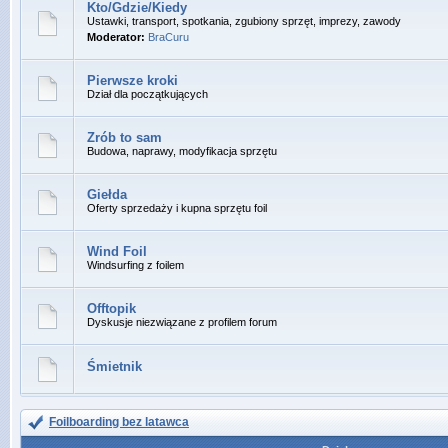
Kto/Gdzie/Kiedy
Ustawki, transport, spotkania, zgubiony sprzęt, imprezy, zawody
Moderator:
BraCuru
Pierwsze kroki
Dział dla początkujących
Zrób to sam
Budowa, naprawy, modyfikacja sprzętu
Giełda
Oferty sprzedaży i kupna sprzętu foil
Wind Foil
Windsurfing z foilem
Offtopik
Dyskusje niezwiązane z profilem forum
Śmietnik
Foilboarding bez latawca