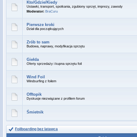
Kto/Gdzie/Kiedy
Ustawki, transport, spotkania, zgubiony sprzęt, imprezy, zawody
Moderator:
BraCuru
Pierwsze kroki
Dział dla początkujących
Zrób to sam
Budowa, naprawy, modyfikacja sprzętu
Giełda
Oferty sprzedaży i kupna sprzętu foil
Wind Foil
Windsurfing z foilem
Offtopik
Dyskusje niezwiązane z profilem forum
Śmietnik
Foilboarding bez latawca