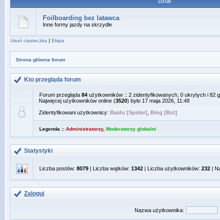
Dział
Foilboarding bez latawca
Inne formy jazdy na skrzydle
Usuń ciasteczka
|
Ekipa
Strona główna forum
Kto przegląda forum
Forum przegląda
84
użytkowników :: 2 zidentyfikowanych, 0 ukrytych i 82 g
Najwięcej użytkowników online (
3520
) było 17 maja 2026, 11:48
Zidentyfikowani użytkownicy:
Baidu [Spider]
,
Bing [Bot]
Legenda ::
Administratorzy
,
Moderatorzy globalni
Statystyki
Liczba postów:
8079
| Liczba wątków:
1342
| Liczba użytkowników:
232
| N
Zaloguj
Nazwa użytkownika: