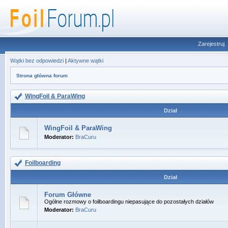
Zarejestruj
Wątki bez odpowiedzi
|
Aktywne wątki
Strona główna forum
WingFoil & ParaWing
Dział
WingFoil & ParaWing
Moderator:
BraCuru
Foilboarding
Dział
Forum Główne
Ogólne rozmowy o foilboardingu niepasujące do pozostałych działów
Moderator:
BraCuru