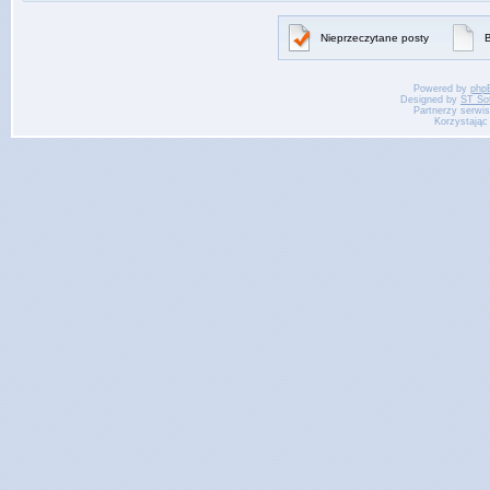
Nieprzeczytane posty
B
Powered by
php
Designed by
ST So
Partnerzy serwi
Korzystając