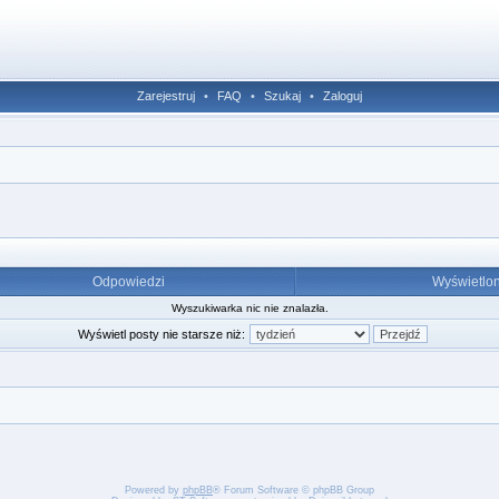
Zarejestruj
•
FAQ
•
Szukaj
•
Zaloguj
Odpowiedzi
Wyświetlo
Wyszukiwarka nic nie znalazła.
Wyświetl posty nie starsze niż:
Powered by
phpBB
® Forum Software © phpBB Group