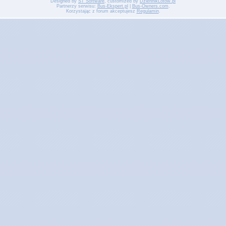
Designed by
ST Software
, customized by
DziennikLotow.pl
Partnerzy serwisu:
Bus-Ekspert.pl
|
Bus-Owners.com
.
Korzystając z forum akceptujesz
Regulamin
.