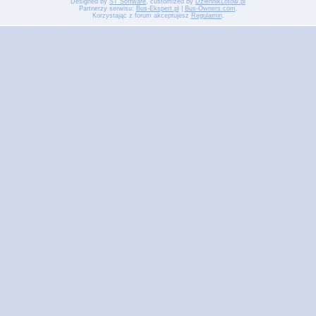
Designed by
ST Software
, customized by
DziennikLotow.pl
Partnerzy serwisu:
Bus-Ekspert.pl
|
Bus-Owners.com
.
Korzystając z forum akceptujesz
Regulamin
.