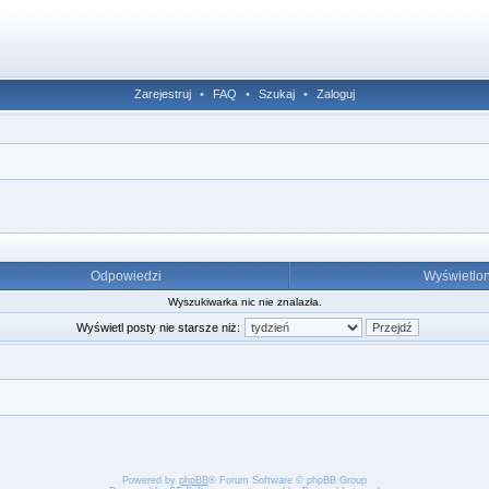
Zarejestruj
•
FAQ
•
Szukaj
•
Zaloguj
Odpowiedzi
Wyświetlo
Wyszukiwarka nic nie znalazła.
Wyświetl posty nie starsze niż:
Powered by
phpBB
® Forum Software © phpBB Group