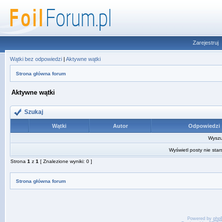
Zarejestruj
Wątki bez odpowiedzi
|
Aktywne wątki
Strona główna forum
Aktywne wątki
Szukaj
Wątki
Autor
Odpowiedzi
Wyszuk
Wyświetl posty nie star
Strona
1
z
1
[ Znalezione wyniki: 0 ]
Strona główna forum
Powered by
php