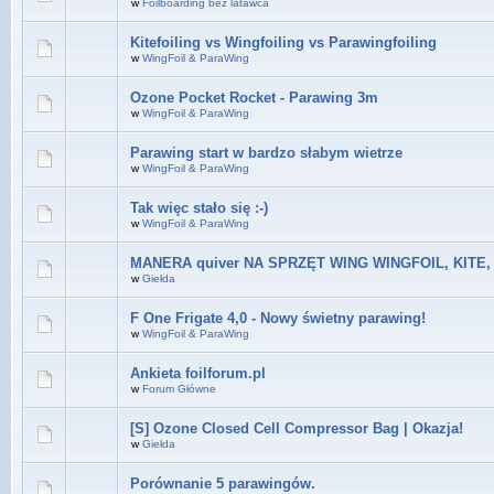
w
Foilboarding bez latawca
Kitefoiling vs Wingfoiling vs Parawingfoiling
w
WingFoil & ParaWing
Ozone Pocket Rocket - Parawing 3m
w
WingFoil & ParaWing
Parawing start w bardzo słabym wietrze
w
WingFoil & ParaWing
Tak więc stało się :-)
w
WingFoil & ParaWing
MANERA quiver NA SPRZĘT WING WINGFOIL, KITE,
w
Giełda
F One Frigate 4,0 - Nowy świetny parawing!
w
WingFoil & ParaWing
Ankieta foilforum.pl
w
Forum Główne
[S] Ozone Closed Cell Compressor Bag | Okazja!
w
Giełda
Porównanie 5 parawingów.