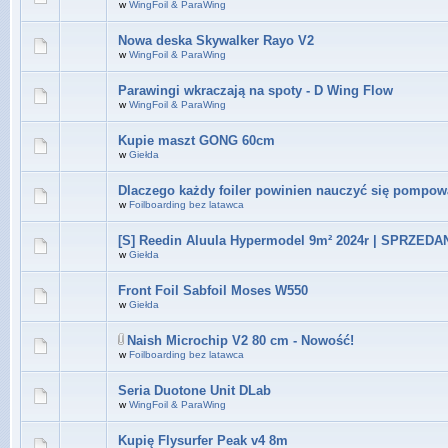
w
WingFoil & ParaWing
Nowa deska Skywalker Rayo V2
w
WingFoil & ParaWing
Parawingi wkraczają na spoty - D Wing Flow
w
WingFoil & ParaWing
Kupie maszt GONG 60cm
w
Giełda
Dlaczego każdy foiler powinien nauczyć się pompow
w
Foilboarding bez latawca
[S] Reedin Aluula Hypermodel 9m² 2024r | SPRZEDA
w
Giełda
Front Foil Sabfoil Moses W550
w
Giełda
Naish Microchip V2 80 cm - Nowość!
w
Foilboarding bez latawca
Seria Duotone Unit DLab
w
WingFoil & ParaWing
Kupię Flysurfer Peak v4 8m