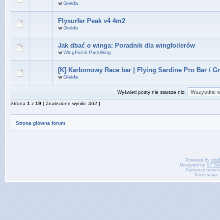
w
Giełda
Flysurfer Peak v4 4m2
w
Giełda
Jak dbać o winga: Poradnik dla wingfoilerów
w
WingFoil & ParaWing
[K] Karbonowy Race bar | Flying Sardine Pro Bar / G
w
Giełda
Wyświetl posty nie starsze niż:
Strona
1
z
19
[ Znalezione wyniki: 462 ]
Strona główna forum
Powered by
php
Designed by
ST So
Partnerzy serwi
Korzystając