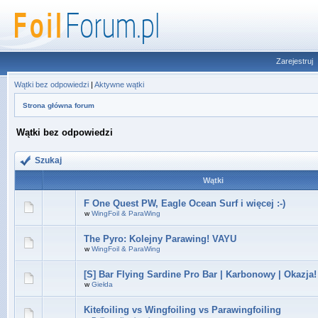
Zarejestruj
Wątki bez odpowiedzi
|
Aktywne wątki
Strona główna forum
Wątki bez odpowiedzi
Szukaj
Wątki
F One Quest PW, Eagle Ocean Surf i więcej :-)
w
WingFoil & ParaWing
The Pyro: Kolejny Parawing! VAYU
w
WingFoil & ParaWing
[S] Bar Flying Sardine Pro Bar | Karbonowy | Okazja!
w
Giełda
Kitefoiling vs Wingfoiling vs Parawingfoiling