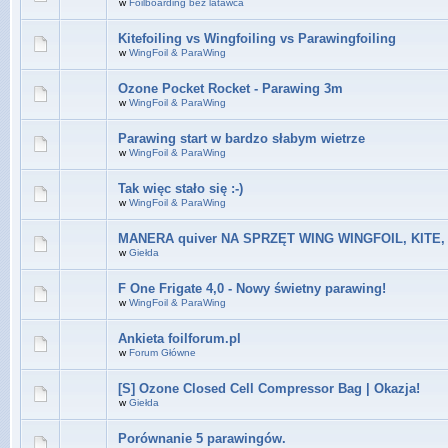
w
Foilboarding bez latawca
Kitefoiling vs Wingfoiling vs Parawingfoiling
w
WingFoil & ParaWing
Ozone Pocket Rocket - Parawing 3m
w
WingFoil & ParaWing
Parawing start w bardzo słabym wietrze
w
WingFoil & ParaWing
Tak więc stało się :-)
w
WingFoil & ParaWing
MANERA quiver NA SPRZĘT WING WINGFOIL, KITE,
w
Giełda
F One Frigate 4,0 - Nowy świetny parawing!
w
WingFoil & ParaWing
Ankieta foilforum.pl
w
Forum Główne
[S] Ozone Closed Cell Compressor Bag | Okazja!
w
Giełda
Porównanie 5 parawingów.