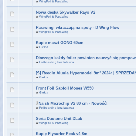
w
WingFoil & ParaWing
Nowa deska Skywalker Rayo V2
w
WingFoil & ParaWing
Parawingi wkraczają na spoty - D Wing Flow
w
WingFoil & ParaWing
Kupie maszt GONG 60cm
w
Giełda
Dlaczego każdy foiler powinien nauczyć się pompow
w
Foilboarding bez latawca
[S] Reedin Aluula Hypermodel 9m² 2024r | SPRZEDA
w
Giełda
Front Foil Sabfoil Moses W550
w
Giełda
Naish Microchip V2 80 cm - Nowość!
w
Foilboarding bez latawca
Seria Duotone Unit DLab
w
WingFoil & ParaWing
Kupię Flysurfer Peak v4 8m