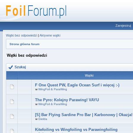
Zarejestruj
Wątki bez odpowiedzi
|
Aktywne wątki
Strona główna forum
Wątki bez odpowiedzi
Szukaj
Wątki
F One Quest PW, Eagle Ocean Surf i więcej :-)
w
WingFoil & ParaWing
The Pyro: Kolejny Parawing! VAYU
w
WingFoil & ParaWing
[S] Bar Flying Sardine Pro Bar | Karbonowy | Okazja!
w
Giełda
Kitefoiling vs Wingfoiling vs Parawingfoiling