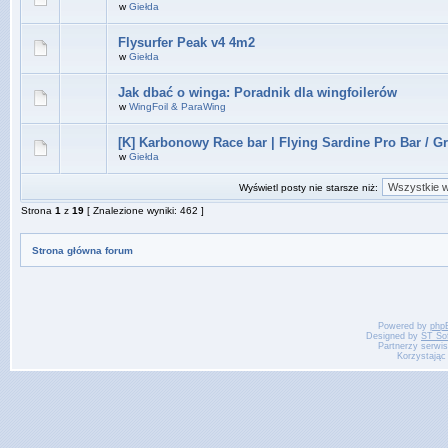
w
Giełda
Flysurfer Peak v4 4m2
w
Giełda
Jak dbać o winga: Poradnik dla wingfoilerów
w
WingFoil & ParaWing
[K] Karbonowy Race bar | Flying Sardine Pro Bar / G
w
Giełda
Wyświetl posty nie starsze niż:
Strona
1
z
19
[ Znalezione wyniki: 462 ]
Strona główna forum
Powered by
php
Designed by
ST So
Partnerzy serwi
Korzystając