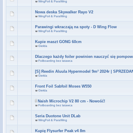
w
WingFoil & ParaWing
Nowa deska Skywalker Rayo V2
w
WingFoil & ParaWing
Parawingi wkraczają na spoty - D Wing Flow
w
WingFoil & ParaWing
Kupie maszt GONG 60cm
w
Giełda
Dlaczego każdy foiler powinien nauczyć się pompow
w
Foilboarding bez latawca
[S] Reedin Aluula Hypermodel 9m² 2024r | SPRZEDA
w
Giełda
Front Foil Sabfoil Moses W550
w
Giełda
Naish Microchip V2 80 cm - Nowość!
w
Foilboarding bez latawca
Seria Duotone Unit DLab
w
WingFoil & ParaWing
Kupię Flysurfer Peak v4 8m