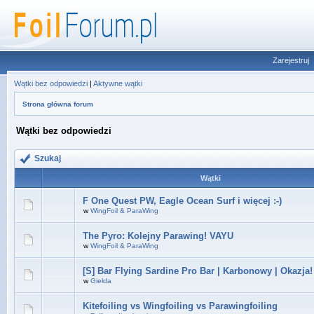
Zarejestruj
Wątki bez odpowiedzi
|
Aktywne wątki
Strona główna forum
Wątki bez odpowiedzi
Szukaj
Wątki
F One Quest PW, Eagle Ocean Surf i więcej :-)
w
WingFoil & ParaWing
The Pyro: Kolejny Parawing! VAYU
w
WingFoil & ParaWing
[S] Bar Flying Sardine Pro Bar | Karbonowy | Okazja!
w
Giełda
Kitefoiling vs Wingfoiling vs Parawingfoiling