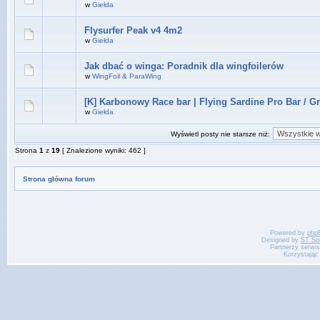
w
Giełda
Flysurfer Peak v4 4m2
w
Giełda
Jak dbać o winga: Poradnik dla wingfoilerów
w
WingFoil & ParaWing
[K] Karbonowy Race bar | Flying Sardine Pro Bar / G
w
Giełda
Wyświetl posty nie starsze niż:
Strona
1
z
19
[ Znalezione wyniki: 462 ]
Strona główna forum
Powered by
php
Designed by
ST So
Partnerzy serwi
Korzystając