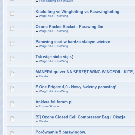
w
Foilboarding bez latawca
Kitefoiling vs Wingfoiling vs Parawingfoiling
w
WingFoil & ParaWing
Ozone Pocket Rocket - Parawing 3m
w
WingFoil & ParaWing
Parawing start w bardzo słabym wietrze
w
WingFoil & ParaWing
Tak więc stało się :-)
w
WingFoil & ParaWing
MANERA quiver NA SPRZĘT WING WINGFOIL, KITE,
w
Giełda
F One Frigate 4,0 - Nowy świetny parawing!
w
WingFoil & ParaWing
Ankieta foilforum.pl
w
Forum Główne
[S] Ozone Closed Cell Compressor Bag | Okazja!
w
Giełda
Porównanie 5 parawingów.