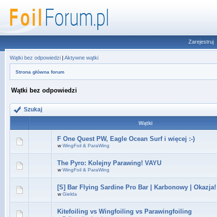
Zarejestruj
Wątki bez odpowiedzi
|
Aktywne wątki
Strona główna forum
Wątki bez odpowiedzi
Szukaj
Wątki
F One Quest PW, Eagle Ocean Surf i więcej :-)
w
WingFoil & ParaWing
The Pyro: Kolejny Parawing! VAYU
w
WingFoil & ParaWing
[S] Bar Flying Sardine Pro Bar | Karbonowy | Okazja!
w
Giełda
Kitefoiling vs Wingfoiling vs Parawingfoiling