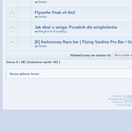
w
Giełda
Flysurfer Peak v4 4m2
w
Giełda
Jak dbać o winga: Poradnik dla wingfoilerów
w
WingFoil & ParaWing
[K] Karbonowy Race bar | Flying Sardine Pro Bar / G
w
Giełda
Wyświetl posty nie starsze niż:
Strona
1
z
19
[ Znalezione wyniki: 462 ]
Strona główna forum
Powered by
php
Designed by
ST So
Partnerzy serwi
Korzystając