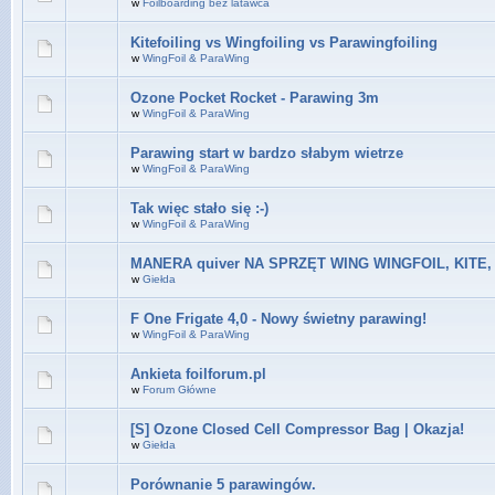
w
Foilboarding bez latawca
Kitefoiling vs Wingfoiling vs Parawingfoiling
w
WingFoil & ParaWing
Ozone Pocket Rocket - Parawing 3m
w
WingFoil & ParaWing
Parawing start w bardzo słabym wietrze
w
WingFoil & ParaWing
Tak więc stało się :-)
w
WingFoil & ParaWing
MANERA quiver NA SPRZĘT WING WINGFOIL, KITE,
w
Giełda
F One Frigate 4,0 - Nowy świetny parawing!
w
WingFoil & ParaWing
Ankieta foilforum.pl
w
Forum Główne
[S] Ozone Closed Cell Compressor Bag | Okazja!
w
Giełda
Porównanie 5 parawingów.