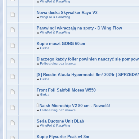
w
WingFoil & ParaWing
Nowa deska Skywalker Rayo V2
w
WingFoil & ParaWing
Parawingi wkraczają na spoty - D Wing Flow
w
WingFoil & ParaWing
Kupie maszt GONG 60cm
w
Giełda
Dlaczego każdy foiler powinien nauczyć się pompow
w
Foilboarding bez latawca
[S] Reedin Aluula Hypermodel 9m² 2024r | SPRZEDA
w
Giełda
Front Foil Sabfoil Moses W550
w
Giełda
Naish Microchip V2 80 cm - Nowość!
w
Foilboarding bez latawca
Seria Duotone Unit DLab
w
WingFoil & ParaWing
Kupię Flysurfer Peak v4 8m