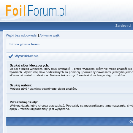
Zarejestruj
Wątki bez odpowiedzi
|
Aktywne wątki
Strona główna forum
Wyszukiwanie
Szukaj słów kluczowych:
Dodaj
+
przed wyrazem, który musi wystąpić i
-
przed wyrazem, który nie może znaleźć się
wynikach. Wpisz listę słów oddzielanych za pomocą
|
pomiędzy nawiasami, jeśli tylko jedno
słów musi zostać znalezione. Możesz także użyć * zamiast dowolnego ciągu znaków.
Szukaj autora:
Możesz użyć * zamiast dowolnego ciągu znaków.
Przeszukaj działy:
Wybierz działy, które chcesz przeszukać. Poddziały są przeszukiwane automatycznie, chy
opcja „Przeszukuj poddziały” jest wyłączona.
Op