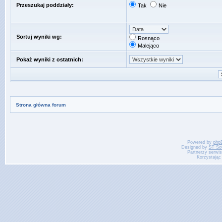
Przeszukaj poddziały:
Tak
Nie
Sortuj wyniki wg:
Rosnąco
Malejąco
Pokaż wyniki z ostatnich:
Strona główna forum
Powered by
php
Designed by
ST So
Partnerzy serwi
Korzystając