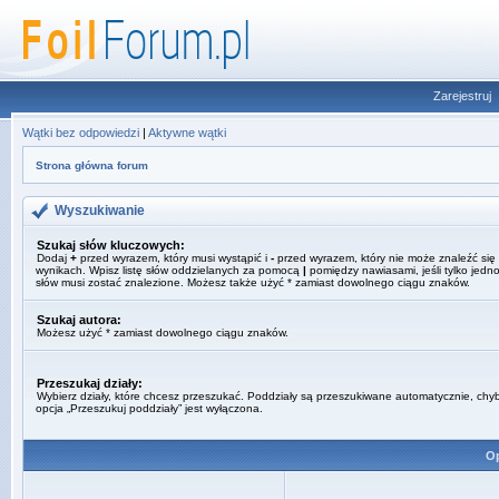
Zarejestruj
Wątki bez odpowiedzi
|
Aktywne wątki
Strona główna forum
Wyszukiwanie
Szukaj słów kluczowych:
Dodaj
+
przed wyrazem, który musi wystąpić i
-
przed wyrazem, który nie może znaleźć się
wynikach. Wpisz listę słów oddzielanych za pomocą
|
pomiędzy nawiasami, jeśli tylko jedno
słów musi zostać znalezione. Możesz także użyć * zamiast dowolnego ciągu znaków.
Szukaj autora:
Możesz użyć * zamiast dowolnego ciągu znaków.
Przeszukaj działy:
Wybierz działy, które chcesz przeszukać. Poddziały są przeszukiwane automatycznie, chy
opcja „Przeszukuj poddziały” jest wyłączona.
Op