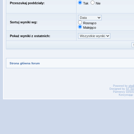
Przeszukaj poddziały:
Tak
Nie
Sortuj wyniki wg:
Rosnąco
Malejąco
Pokaż wyniki z ostatnich:
Strona główna forum
Powered by
php
Designed by
ST So
Partnerzy serwi
Korzystając