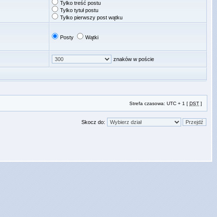
Tylko treść postu
Tylko tytuł postu
Tylko pierwszy post wątku
Posty
Wątki
znaków w poście
Strefa czasowa: UTC + 1 [
DST
]
Skocz do: