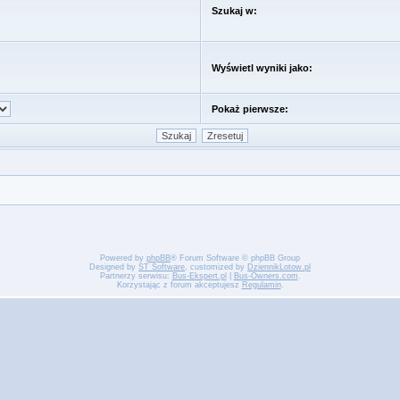
Szukaj w:
Wyświetl wyniki jako:
Pokaż pierwsze:
Powered by
phpBB
® Forum Software © phpBB Group
Designed by
ST Software
, customized by
DziennikLotow.pl
Partnerzy serwisu:
Bus-Ekspert.pl
|
Bus-Owners.com
.
Korzystając z forum akceptujesz
Regulamin
.