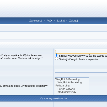
Zarejestruj
•
FAQ
•
Szukaj
•
Zaloguj
źć się w wynikach. Wpisz listę słów
Szukaj wszystkich wyrazów lub całego w
stać znalezione. Możesz także użyć *
Szukaj któregokolwiek z wyrazów
e, chyba że opcja „Przeszukuj poddziały”
Opcje wyszukiwania