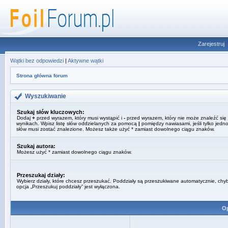
Zarejestruj
Wątki bez odpowiedzi
|
Aktywne wątki
Strona główna forum
Wyszukiwanie
Szukaj słów kluczowych:
Dodaj
+
przed wyrazem, który musi wystąpić i
-
przed wyrazem, który nie może znaleźć się
wynikach. Wpisz listę słów oddzielanych za pomocą
|
pomiędzy nawiasami, jeśli tylko jedno
słów musi zostać znalezione. Możesz także użyć * zamiast dowolnego ciągu znaków.
Szukaj autora:
Możesz użyć * zamiast dowolnego ciągu znaków.
Przeszukaj działy:
Wybierz działy, które chcesz przeszukać. Poddziały są przeszukiwane automatycznie, chy
opcja „Przeszukuj poddziały” jest wyłączona.
Op