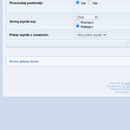
Przeszukaj poddziały:
Tak
Nie
Sortuj wyniki wg:
Rosnąco
Malejąco
Pokaż wyniki z ostatnich:
Strona główna forum
Powered by
php
Designed by
ST So
Partnerzy serwi
Korzystając