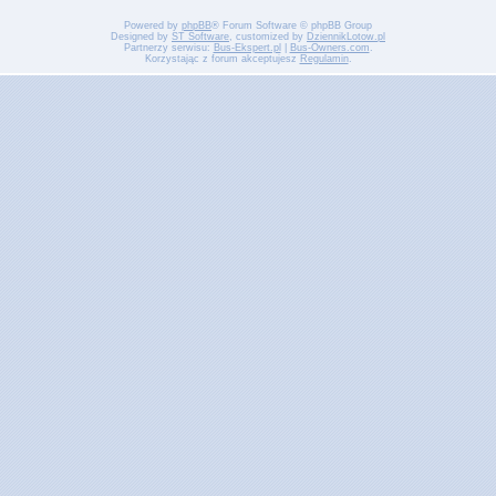
Powered by
phpBB
® Forum Software © phpBB Group
Designed by
ST Software
, customized by
DziennikLotow.pl
Partnerzy serwisu:
Bus-Ekspert.pl
|
Bus-Owners.com
.
Korzystając z forum akceptujesz
Regulamin
.