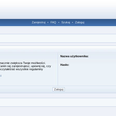
Zarejestruj
•
FAQ
•
Szukaj
•
Zaloguj
Nazwa użytkownika:
 znacznie zwiększa Twoje możliwości.
Hasło:
im się zarejestrujesz, upewnij się, czy
eczytałeś/aś wszystkie regulaminy
i