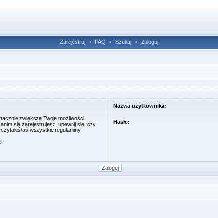
Zarejestruj
•
FAQ
•
Szukaj
•
Zaloguj
Nazwa użytkownika:
 znacznie zwiększa Twoje możliwości.
Hasło:
im się zarejestrujesz, upewnij się, czy
eczytałeś/aś wszystkie regulaminy
i