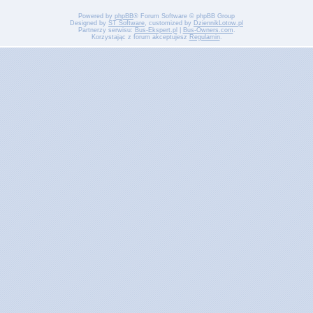
Powered by
phpBB
® Forum Software © phpBB Group
Designed by
ST Software
, customized by
DziennikLotow.pl
Partnerzy serwisu:
Bus-Ekspert.pl
|
Bus-Owners.com
.
Korzystając z forum akceptujesz
Regulamin
.