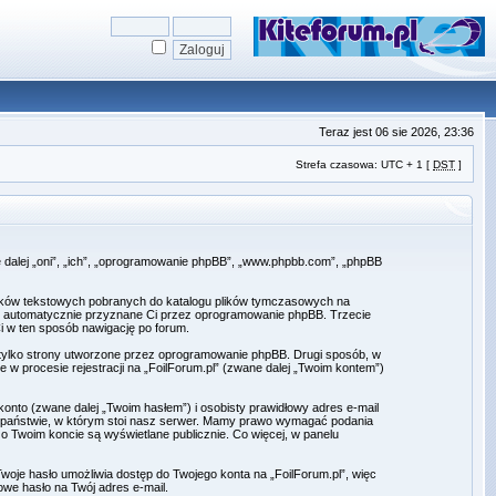
Teraz jest 06 sie 2026, 23:36
Strefa czasowa: UTC + 1 [
DST
]
ane dalej „oni”, „ich”, „oprogramowanie phpBB”, „www.phpbb.com”, „phpBB
plików tekstowych pobranych do katalogu plików tymczasowych na
d”), automatycznie przyznane Ci przez oprogramowanie phpBB. Trzecie
Ci w ten sposób nawigację po forum.
 tylko strony utworzone przez oprogramowanie phpBB. Drugi sposób, w
 w procesie rejestracji na „FoilForum.pl” (zwane dalej „Twoim kontem”)
onto (zwane dalej „Twoim hasłem”) i osobisty prawidłowy adres e-mail
w państwie, w którym stoi nasz serwer. Mamy prawo wymagać podania
 o Twoim koncie są wyświetlane publicznie. Co więcej, w panelu
oje hasło umożliwia dostęp do Twojego konta na „FoilForum.pl”, więc
owe hasło na Twój adres e-mail.