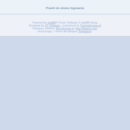
Powrót do ekranu logowania
Powered by
phpBB
® Forum Software © phpBB Group
Designed by
ST Software
, customized by
DziennikLotow.pl
Partnerzy serwisu:
Bus-Ekspert.pl
|
Bus-Owners.com
.
Korzystając z forum akceptujesz
Regulamin
.