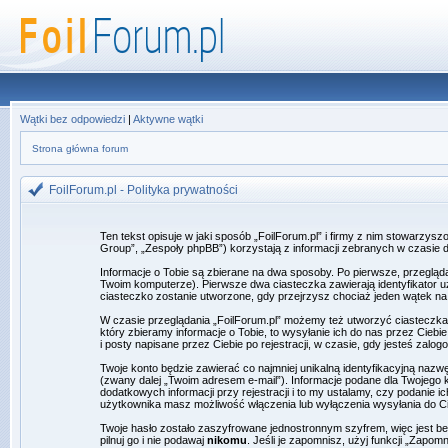
Wątki bez odpowiedzi
|
Aktywne wątki
Strona główna forum
FoilForum.pl - Polityka prywatności
Ten tekst opisuje w jaki sposób „FoilForum.pl” i firmy z nim stowarzysz
Group”, „Zespoły phpBB”) korzystają z informacji zebranych w czasie d
Informacje o Tobie są zbierane na dwa sposoby. Po pierwsze, przeglą
Twoim komputerze). Pierwsze dwa ciasteczka zawierają identyfikator uż
ciasteczko zostanie utworzone, gdy przejrzysz chociaż jeden wątek na 
W czasie przeglądania „FoilForum.pl” możemy też utworzyć ciasteczka
który zbieramy informacje o Tobie, to wysyłanie ich do nas przez Cieb
i posty napisane przez Ciebie po rejestracji, w czasie, gdy jesteś zalog
Twoje konto będzie zawierać co najmniej unikalną identyfikacyjną nazw
(zwany dalej „Twoim adresem e-mail”). Informacje podane dla Twojeg
dodatkowych informacji przy rejestracji i to my ustalamy, czy podanie
użytkownika masz możliwość włączenia lub wyłączenia wysyłania do 
Twoje hasło zostało zaszyfrowane jednostronnym szyfrem, więc jest b
pilnuj go i nie podawaj
nikomu
. Jeśli je zapomnisz, użyj funkcji „Zapo