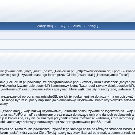
Zarejestruj
•
FAQ
•
Szukaj
•
Zaloguj
one (zwane dalej „my”, „nas”, „nasz”, „FoilForum.pl”, „http://www.foilforum.pl”) i phpBB (zw
owolnej sesji używania naszego forum przez Ciebie (zwane dalej „informacjami o Tobie”).
danie „FoilForum.pl” powoduje, że oprogramowanie phpBB tworzy kilka ciasteczek (małych 
ytkownika (zwany dalej „user-id”) i anonimowy identyfikator sesji (zwany dalej „session-i
„FoilForum.pl” i jest używane żeby zapisywać, które wątki zostały przeczytane, ułatwiając 
 niezależne od oprogramowania phpBB, ale ich ten dokument nie dotyczy - ma on opisywać
ie. To mogą być m.in: posty napisane jako anonimowy użytkownik, konto użytkownika założone
owany.
ę (zwaną dalej „Twoją nazwą użytkownika”), osobiste hasło używane do logowania na Twoje k
o konta na „FoilForum.pl” są chronione przez prawa dotyczące ochrony danych osobowych 
 ich jest konieczne, czy nie. W każdym przypadku masz możliwość wybrania, które informacje
Ciebie automatycznie wygenerowanych przez oprogramowanie phpBB e-maili.
ezpieczne. Mimo to, nie powinieneś używać tego samego hasła na różnych stronach WWW. Tw
mniałem hasła”, która zapyta Cię o Twoją nazwę użytkownika i adres e-mail, a potem prześle n