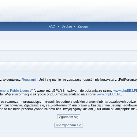
FAQ
•
Szukaj
•
Zaloguj
raz akceptujesz
Regulamin
. Jeśli się na nie nie zgadzasz, opuść i nie korzystaj z „FoilForum.
eneral Public License
” (zwanej też „GPL”) i możliwym do pobrania ze strony
www.phpBB3.P
u. Więcej informacji o skrypcie phpBB można znaleźć na stronie
www.phpBB3.PL
.
, oszczerczym, propagującym treści niezgodne z polskim prawem lub naruszających cudze
 zachowaniu. Zgadzasz się, że „FoilForum.pl” ma prawo w każdej chwili usunąć, edytować
Dane te nie będą przekazywane nikomu bez Twojej zgody, ale ani „FoilForum.pl” ani phpBB 