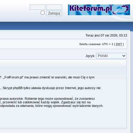
Teraz jest 07 sie 2026, 03:13
Strefa czasowa: UTC + 1 [
DST
]
Język:
pl”. „FoilForum.pl” ma prawo zmienić te warunki, ale musi Cię o tym
L
. Skrypt phpBB tylko ułatwia dyskusje przez Internet, jego autorzy nie
 prawa autorskie. Robienie tego może spowodować, że zostaniesz
, przenieść lub zablokować każdy wątek. Zgadzasz się też na
nie odpowiada za włamania, które mogą spowodować wykradzenie danych.