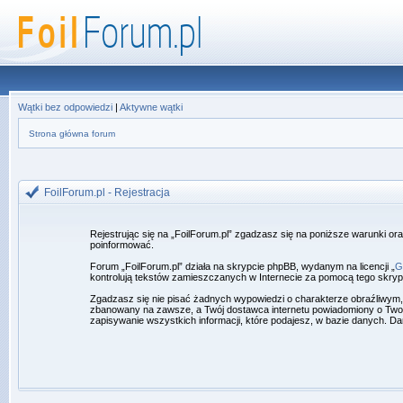
Wątki bez odpowiedzi
|
Aktywne wątki
Strona główna forum
FoilForum.pl - Rejestracja
Rejestrując się na „FoilForum.pl” zgadzasz się na poniższe warunki o
poinformować.
Forum „FoilForum.pl” działa na skrypcie phpBB, wydanym na licencji „
G
kontrolują tekstów zamieszczanych w Internecie za pomocą tego skrypt
Zgadzasz się nie pisać żadnych wypowiedzi o charakterze obraźliwym
zbanowany na zawsze, a Twój dostawca internetu powiadomiony o Twoim
zapisywanie wszystkich informacji, które podajesz, w bazie danych. 