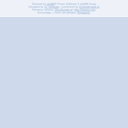
Powered by
phpBB
® Forum Software © phpBB Group
Designed by
ST Software
, customized by
DziennikLotow.pl
Partnerzy serwisu:
Bus-Ekspert.pl
|
Bus-Owners.com
.
Korzystając z forum akceptujesz
Regulamin
.