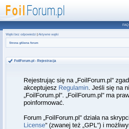
FAQ
Wątki bez odpowiedzi
|
Aktywne wątki
Strona główna forum
FoilForum.pl - Rejestracja
Rejestrując się na „FoilForum.pl” zga
akceptujesz
Regulamin
. Jeśli się na 
„FoilForum.pl”. „FoilForum.pl” ma pra
poinformować.
Forum „FoilForum.pl” działa na skrypc
License
” (zwanej też „GPL”) i możliw