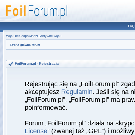
FAQ
Wątki bez odpowiedzi
|
Aktywne wątki
Strona główna forum
FoilForum.pl - Rejestracja
Rejestrując się na „FoilForum.pl” zga
akceptujesz
Regulamin
. Jeśli się na 
„FoilForum.pl”. „FoilForum.pl” ma pra
poinformować.
Forum „FoilForum.pl” działa na skrypc
License
” (zwanej też „GPL”) i możliw