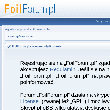
Zarejestruj
Wątki bez odpowiedzi
|
Aktywne wątki
Strona główna forum
FoilForum.pl - Warunki użytkowania
Rejestrując się na „FoilForum.pl” zga
akceptujesz
Regulamin
. Jeśli się na 
„FoilForum.pl”. „FoilForum.pl” ma pra
poinformować.
Forum „FoilForum.pl” działa na skrypc
License
” (zwanej też „GPL”) i możliw
Skrypt phpBB tylko ułatwia dyskusje pr