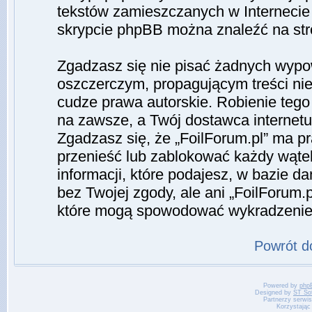
tekstów zamieszczanych w Internecie 
skrypcie phpBB można znaleźć na st
Zgadzasz się nie pisać żadnych wypo
oszczerczym, propagującym treści ni
cudze prawa autorskie. Robienie te
na zawsze, a Twój dostawca interne
Zgadzasz się, że „FoilForum.pl” ma p
przenieść lub zablokować każdy wąte
informacji, które podajesz, w bazie 
bez Twojej zgody, ale ani „FoilForum
które mogą spowodować wykradzenie
Powrót d
Powered by
php
Designed by
ST So
Partnerzy serwi
Korzystając