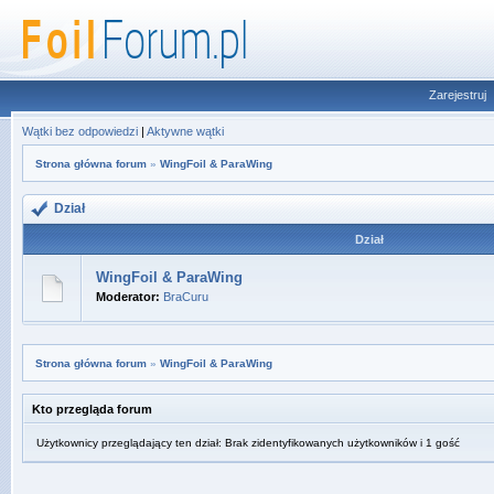
Zarejestruj
Wątki bez odpowiedzi
|
Aktywne wątki
Strona główna forum
»
WingFoil & ParaWing
Dział
Dział
WingFoil & ParaWing
Moderator:
BraCuru
Strona główna forum
»
WingFoil & ParaWing
Kto przegląda forum
Użytkownicy przeglądający ten dział: Brak zidentyfikowanych użytkowników i 1 gość