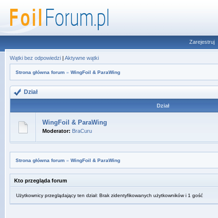
Zarejestruj
Wątki bez odpowiedzi
|
Aktywne wątki
Strona główna forum
»
WingFoil & ParaWing
Dział
Dział
WingFoil & ParaWing
Moderator:
BraCuru
Strona główna forum
»
WingFoil & ParaWing
Kto przegląda forum
Użytkownicy przeglądający ten dział: Brak zidentyfikowanych użytkowników i 1 gość