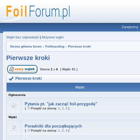
Zarejestruj
Wątki bez odpowiedzi
|
Aktywne wątki
Strona główna forum
»
Foilboarding
»
Pierwsze kroki
Pierwsze kroki
Strona
1
z
4
[ Wątki: 81 ]
Pierwsze kroki
Wątki
Ogłoszenia
Pytania pt. "jak zacząć foil-przygodę"
[
Przejdź na stronę:
1
,
2
,
3
]
Wątki
Poradniki dla początkujących
[
Przejdź na stronę:
1
,
2
,
3
]