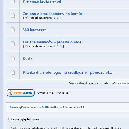
Pierwsze kroki i e-foil
Zmiana z dmuchańców na komórki
[
Przejdź na stronę:
1
,
2
]
360 latawcem
zmiana latawców - prośba o radę
[
Przejdź na stronę:
1
,
2
,
3
]
Burta
Pianka dla zielonego, na śródlądzie - pomóżcie!...
Wyświetl wątki nie starsze niż:
Strona
1
z
4
[ Wątki: 81 ]
Strona główna forum
»
Foilboarding
»
Pierwsze kroki
Kto przegląda forum
Użytkownicy przeglądający ten dział: Brak zidentyfikowanych użytkowników i 3 gości