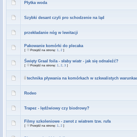
Płytka woda
Szybki desant czyli pro schodzenie na ląd
przekładanie nóg w lewitacji
Pakowanie komórki do plecaka
[
Przejdź na stronę:
1
,
2
]
Święty Graal foila - słaby wiatr - jak się odnaleźć?
[
Przejdź na stronę:
1
,
2
,
3
]
technika pływania na komórkach w szkwalistych warunka
Rodeo
Trapez - lędźwiowy czy biodrowy?
Filmy szkoleniowe - zwrot z wiatrem tzw. rufa
[
Przejdź na stronę:
1
,
2
]