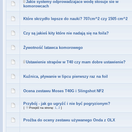
Jakie systemy odprowadzajace wodę stosuje sie w
komorowcach
Które skrzydło lepsze do nauki? 707cm^2 czy 1505 cm^2
Czy są jakieś kity które nie nadają się na foila?
Żywotność latawca komorowego
Ustawienie strapów w T40 czy mam dobre ustawienie?
Kuźnica, pływanie w lipcu pierwszy raz na foil
Ocena zestawu Moses T40G i Slingshot NF2
Przybój - jak go ugryźć i nie być pogryzionym?
[
Przejdź na stronę:
1
,
2
]
Proźba do oceny zestawu używanego Onda z OLX