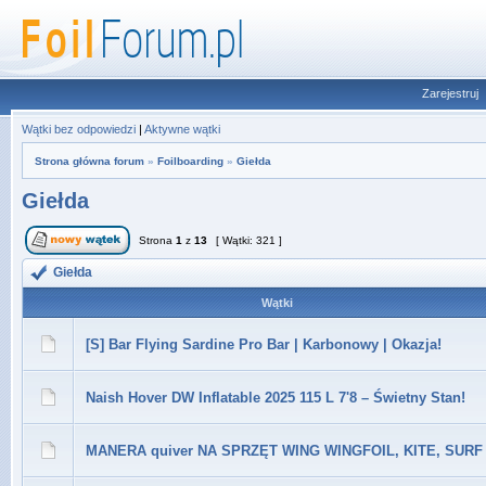
Zarejestruj
Wątki bez odpowiedzi
|
Aktywne wątki
Strona główna forum
»
Foilboarding
»
Giełda
Giełda
Strona
1
z
13
[ Wątki: 321 ]
Giełda
Wątki
[S] Bar Flying Sardine Pro Bar | Karbonowy | Okazja!
Naish Hover DW Inflatable 2025 115 L 7'8 – Świetny Stan!
MANERA quiver NA SPRZĘT WING WINGFOIL, KITE, SURF