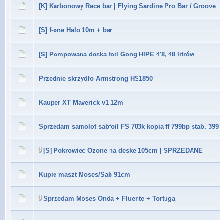
[K] Karbonowy Race bar | Flying Sardine Pro Bar / Groove
[S] f-one Halo 10m + bar
[S] Pompowana deska foil Gong HIPE 4'8, 48 litrów
Przednie skrzydło Armstrong HS1850
Kauper XT Maverick v1 12m
Sprzedam samolot sabfoil FS 703k kopia ff 799bp stab. 399
[S] Pokrowiec Ozone na deske 105cm | SPRZEDANE
Kupię maszt Moses/Sab 91cm
Sprzedam Moses Onda + Fluente + Tortuga