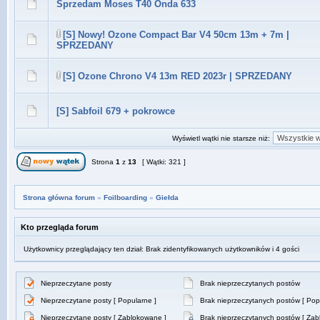
Sprzedam Moses T40 Onda 633
[S] Nowy! Ozone Compact Bar V4 50cm 13m + 7m |
SPRZEDANY
[S] Ozone Chrono V4 13m RED 2023r | SPRZEDANY
[S] Sabfoil 679 + pokrowce
Wyświetl wątki nie starsze niż:
Strona
1
z
13
[ Wątki: 321 ]
Strona główna forum
»
Foilboarding
»
Giełda
Kto przegląda forum
Użytkownicy przeglądający ten dział: Brak zidentyfikowanych użytkowników i 4 gości
Nieprzeczytane posty
Brak nieprzeczytanych postów
Nieprzeczytane posty [ Popularne ]
Brak nieprzeczytanych postów [ Pop
Nieprzeczytane posty [ Zablokowane ]
Brak nieprzeczytanych postów [ Zab