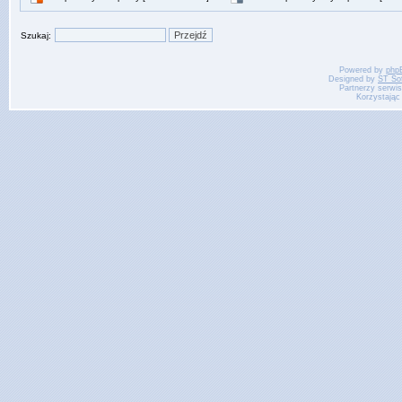
Szukaj:
Powered by
php
Designed by
ST So
Partnerzy serwi
Korzystając