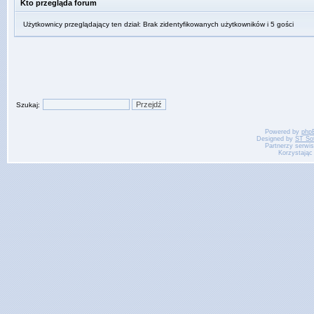
Kto przegląda forum
Użytkownicy przeglądający ten dział: Brak zidentyfikowanych użytkowników i 5 gości
Szukaj:
Powered by
php
Designed by
ST So
Partnerzy serwi
Korzystając