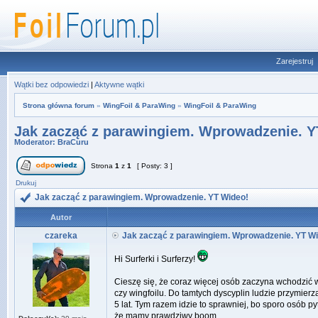
Zarejestruj
Wątki bez odpowiedzi
|
Aktywne wątki
Strona główna forum
»
WingFoil & ParaWing
»
WingFoil & ParaWing
Jak zacząć z parawingiem. Wprowadzenie. Y
Moderator:
BraCuru
Strona
1
z
1
[ Posty: 3 ]
Drukuj
Jak zacząć z parawingiem. Wprowadzenie. YT Wideo!
Autor
czareka
Jak zacząć z parawingiem. Wprowadzenie. YT W
Hi Surferki i Surferzy!
Cieszę się, że coraz więcej osób zaczyna wchodzić w 
czy wingfoilu. Do tamtych dyscyplin ludzie przymier
5 lat. Tym razem idzie to sprawniej, bo sporo osób 
że mamy prawdziwy boom.