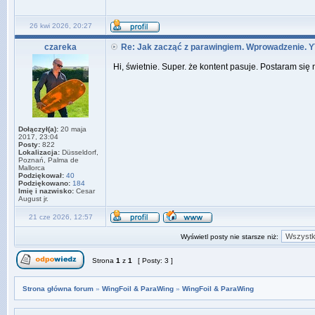
26 kwi 2026, 20:27
czareka
Re: Jak zacząć z parawingiem. Wprowadzenie. Y
Hi, świetnie. Super. że kontent pasuje. Postaram s
Dołączył(a):
20 maja
2017, 23:04
Posty:
822
Lokalizacja:
Düsseldorf,
Poznań, Palma de
Mallorca
Podziękował:
40
Podziękowano:
184
Imię i nazwisko:
Cesar
August jr.
21 cze 2026, 12:57
Wyświetl posty nie starsze niż:
Strona
1
z
1
[ Posty: 3 ]
Strona główna forum
»
WingFoil & ParaWing
»
WingFoil & ParaWing