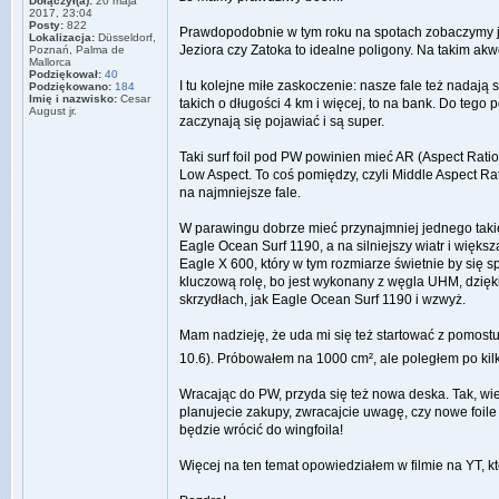
Dołączył(a):
20 maja
2017, 23:04
Posty:
822
Prawdopodobnie w tym roku na spotach zobaczymy ju
Lokalizacja:
Düsseldorf,
Jeziora czy Zatoka to idealne poligony. Na takim akwe
Poznań, Palma de
Mallorca
Podziękował:
40
I tu kolejne miłe zaskoczenie: nasze fale też nadaj
Podziękowano:
184
Imię i nazwisko:
Cesar
takich o długości 4 km i więcej, to na bank. Do tego 
August jr.
zaczynają się pojawiać i są super.
Taki surf foil pod PW powinien mieć AR (Aspect Ratio
Low Aspect. To coś pomiędzy, czyli Middle Aspect Rat
na najmniejsze fale.
W parawingu dobrze mieć przynajmniej jednego taki
Eagle Ocean Surf 1190, a na silniejszy wiatr i więk
Eagle X 600, który w tym rozmiarze świetnie by się 
kluczową rolę, bo jest wykonany z węgla UHM, dzięk
skrzydłach, jak Eagle Ocean Surf 1190 i wzwyż.
Mam nadzieję, że uda mi się też startować z pomost
10.6). Próbowałem na 1000 cm², ale poległem po kil
Wracając do PW, przyda się też nowa deska. Tak, wie
planujecie zakupy, zwracajcie uwagę, czy nowe foile
będzie wrócić do wingfoila!
Więcej na ten temat opowiedziałem w filmie na YT, 