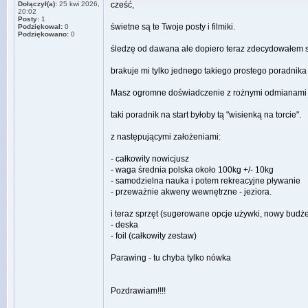
Dołączył(a):
25 kwi 2026,
cześć,
20:02
Posty:
1
świetne są te Twoje posty i filmiki.
Podziękował:
0
Podziękowano:
0
śledzę od dawana ale dopiero teraz zdecydowałem 
brakuje mi tylko jednego takiego prostego poradnika
Masz ogromne doświadczenie z rożnymi odmianami f
taki poradnik na start byłoby tą "wisienką na torcie".
z następującymi założeniami:
- całkowity nowicjusz
- waga średnia polska około 100kg +/- 10kg
- samodzielna nauka i potem rekreacyjne pływanie
- przeważnie akweny wewnętrzne - jeziora.
i teraz sprzęt (sugerowane opcje używki, nowy budże
- deska
- foil (całkowity zestaw)
Parawing - tu chyba tylko nówka
Pozdrawiam!!!!