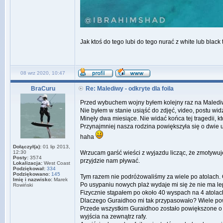
Jak ktoś do tego lubi do tego nurać z white lub blac
08 wrz 2020, 10:47
BraCuru
Re: Malediwy - odkryte dla foila
Przed wybuchem wojny byłem kolejny raz na Malediwa
Nie byłem w stanie usiąść do zdjęć, video, postu wi
Minęły dwa miesiące. Nie widać końca tej tragedii, k
Przynajmniej nasza rodzina powiększyła się o dwie 
haha
Dołączył(a):
01 lip 2013,
12:30
Wrzucam garść wieści z wyjazdu licząc, że zmotywuj
Posty:
3574
przyjdzie nam pływać.
Lokalizacja:
West Coast
Podziękował:
334
Podziękowano:
145
Tym razem nie podróżowaliśmy za wiele po atolach. O
Imię i nazwisko:
Marek
Po usypaniu nowych plaż wydaje mi się że nie ma l
Rowiński
Fizycznie stąpałem po około 40 wyspach na 4 atolach
Dlaczego Guraidhoo mi tak przypasowało? Wiele po
Przede wszystkim Guraidhoo zostało powiększone o 1/
wyjścia na zewnątrz rafy.