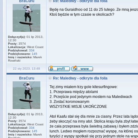
BraCuru
Re: Malediwy - odkryte dla foila
Będę na Guraidhoo od 11 do 25 lutego. Ze mną jeszc
Ktoś będzie w tym czasie w okolicach?
Dołączył(a):
01 lip 2013,
12:30
Posty:
3574
Lokalizacja:
West Coast
Podziękował:
334
Podziękowano:
145
Imię i nazwisko:
Marek
Rowiński
22 sty 2023, 13:48
BraCuru
Re: Malediwy - odkryte dla foila
Tej zimy miałem trzy gole kitesurfingowe:
1. Przeprawa między atolami
2. Przejście pod jedynym mostem na Malediwach
3. Zostać koronowanym
WSZYSTKIE MISJE UKOŃCZONE
Dołączył(a):
01 lip 2013,
Atol Kaafu stał się dla mnie za ciasny. Przez lata 
12:30
Posty:
3574
żeby skoczyć na inny atol. Stolica kraju była zbyt
Lokalizacja:
West Coast
że cała przeprawa była świetną zabawą i byłem zdziw
Podziękował:
334
lunch. Ledwo mogłem rozpoznać wyspę, na której ost
Podziękowano:
145
Imię i nazwisko:
Marek
turyści z wyspy spotkali się przy jednym stole na ws
Rowiński