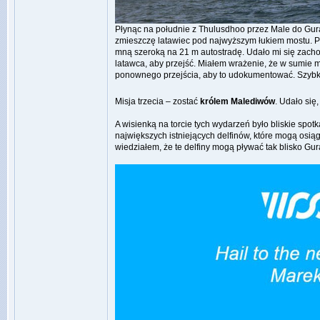
Płynąc na południe z Thulusdhoo przez Male do Gura
zmieszczę latawiec pod najwyższym łukiem mostu. P
mną szeroką na 21 m autostradę. Udało mi się zachow
latawca, aby przejść. Miałem wrażenie, że w sumie 
ponownego przejścia, aby to udokumentować. Szybk
Misja trzecia – zostać
królem Malediwów
. Udało się
A wisienką na torcie tych wydarzeń było bliskie spot
największych istniejących delfinów, które mogą osią
wiedziałem, że te delfiny mogą pływać tak blisko Gu