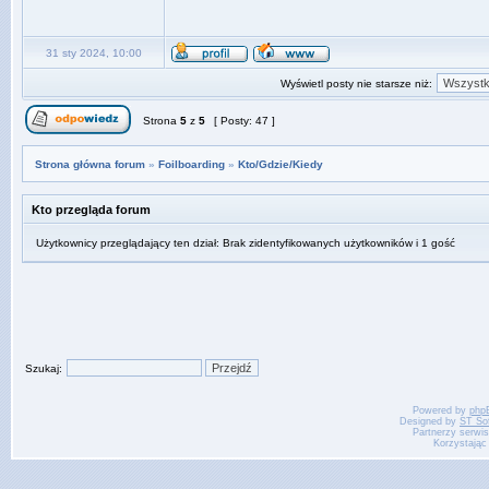
31 sty 2024, 10:00
Wyświetl posty nie starsze niż:
Strona
5
z
5
[ Posty: 47 ]
Strona główna forum
»
Foilboarding
»
Kto/Gdzie/Kiedy
Kto przegląda forum
Użytkownicy przeglądający ten dział: Brak zidentyfikowanych użytkowników i 1 gość
Szukaj:
Powered by
php
Designed by
ST So
Partnerzy serwi
Korzystając