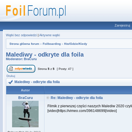
Zarejestruj
Wątki bez odpowiedzi
|
Aktywne wątki
Strona główna forum
»
Foilboarding
»
Kto/Gdzie/Kiedy
Malediwy - odkryte dla foila
Moderator:
BraCuru
Strona
5
z
5
[ Posty: 47 ]
Drukuj
Malediwy - odkryte dla foila
Autor
BraCuru
Re: Malediwy - odkryte dla foila
Filmik z pierwszej części naszych Malediw 2020 czyli
[video]https://vimeo.com/396148699[/video]