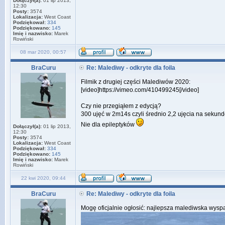
Dołączył(a):
01 lip 2013,
12:30
Posty:
3574
Lokalizacja:
West Coast
Podziękował:
334
Podziękowano:
145
Imię i nazwisko:
Marek
Rowiński
08 mar 2020, 00:57
BraCuru
Re: Malediwy - odkryte dla foila
Filmik z drugiej części Malediwów 2020:
[video]https://vimeo.com/410499245[/video]
Czy nie przegiąłem z edycją?
300 ujęć w 2m14s czyli średnio 2,2 ujęcia na sekund
Nie dla epileptyków
Dołączył(a):
01 lip 2013,
12:30
Posty:
3574
Lokalizacja:
West Coast
Podziękował:
334
Podziękowano:
145
Imię i nazwisko:
Marek
Rowiński
22 kwi 2020, 09:44
BraCuru
Re: Malediwy - odkryte dla foila
Mogę oficjalnie ogłosić: najlepsza malediwska wyspa 