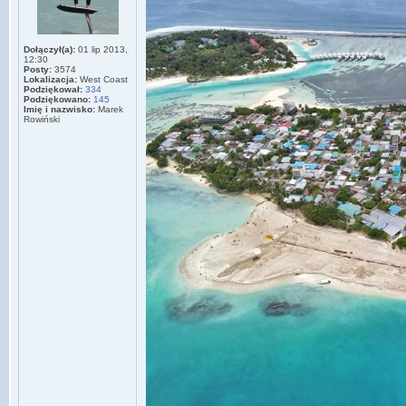
Dołączył(a):
01 lip 2013,
12:30
Posty:
3574
Lokalizacja:
West Coast
Podziękował:
334
Podziękowano:
145
Imię i nazwisko:
Marek
Rowiński