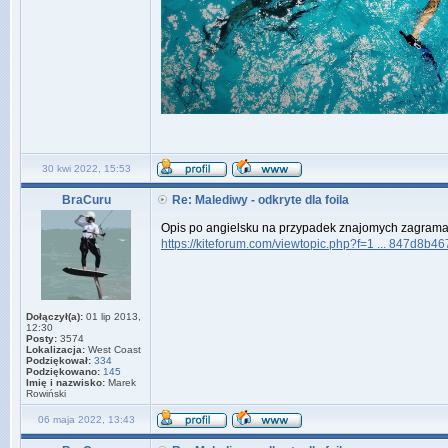
30 kwi 2022, 15:53
BraCuru
Re: Malediwy - odkryte dla foila
Opis po angielsku na przypadek znajomych zagraman
https://kiteforum.com/viewtopic.php?f=1 ... 847d8b46
Dołączył(a):
01 lip 2013,
12:30
Posty:
3574
Lokalizacja:
West Coast
Podziękował:
334
Podziękowano:
145
Imię i nazwisko:
Marek
Rowiński
06 maja 2022, 13:43