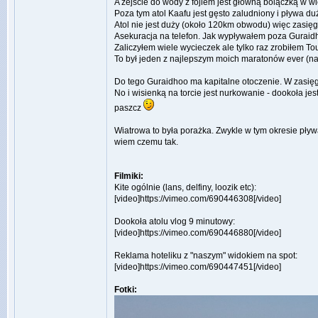
A zejście do wody z fojlem jest główną bolączką w w
Poza tym atol Kaafu jest gęsto zaludniony i pływa 
Atol nie jest duży (około 120km obwodu) więc zasięg
Asekuracja na telefon. Jak wypływałem poza Gurai
Zaliczyłem wiele wycieczek ale tylko raz zrobiłem T
To był jeden z najlepszym moich maratonów ever (n
Do tego Guraidhoo ma kapitalne otoczenie. W zasięg
No i wisienką na torcie jest nurkowanie - dookoła je
paszcz
Wiatrowa to była porażka. Zwykle w tym okresie pływ
wiem czemu tak.
Filmiki:
Kite ogólnie (lans, delfiny, loozik etc):
[video]https://vimeo.com/690446308[/video]
Dookoła atolu vlog 9 minutowy:
[video]https://vimeo.com/690446880[/video]
Reklama hoteliku z "naszym" widokiem na spot:
[video]https://vimeo.com/690447451[/video]
Fotki: