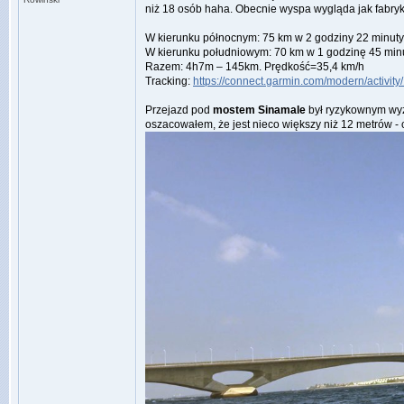
niż 18 osób haha. Obecnie wyspa wygląda jak fabryka 
W kierunku północnym: 75 km w 2 godziny 22 minuty
W kierunku południowym: 70 km w 1 godzinę 45 min
Razem: 4h7m – 145km. Prędkość=35,4 km/h
Tracking:
https://connect.garmin.com/modern/activi
Przejazd pod
mostem Sinamale
był ryzykownym wyz
oszacowałem, że jest nieco większy niż 12 metrów - 