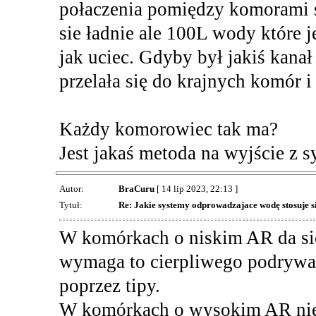
połaczenia pomiędzy komorami są
sie ładnie ale 100L wody które 
jak uciec. Gdyby był jakiś kana
przelała się do krajnych komór i 
Każdy komorowiec tak ma?
Jest jakaś metoda na wyjście z s
Autor:
BraCuru
[ 14 lip 2023, 22:13 ]
Tytuł:
Re: Jakie systemy odprowadzajace wodę stosuje 
W komórkach o niskim AR da się
wymaga to cierpliwego podrywan
poprzez tipy.
W komórkach o wysokim AR nie 