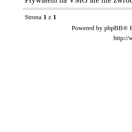
Pływałem na VMG ale nie zwróc
Strona
1
z
1
Powered by phpBB® F
http:/