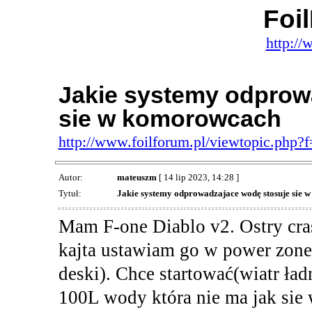
Foi
http://
Jakie systemy odprow
sie w komorowcach
http://www.foilforum.pl/viewtopic.php
Autor:
mateuszm
[ 14 lip 2023, 14:28 ]
Tytuł:
Jakie systemy odprowadzajace wodę stosuje sie
Mam F-one Diablo v2. Ostry cra
kajta ustawiam go w power zone
deski). Chce startować(wiatr ładn
100L wody która nie ma jak sie 