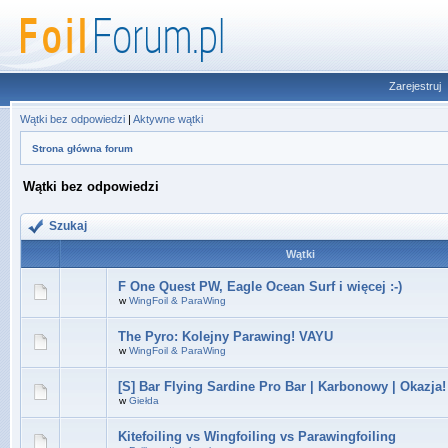
Zarejestruj
Wątki bez odpowiedzi
|
Aktywne wątki
Strona główna forum
Wątki bez odpowiedzi
Szukaj
Wątki
F One Quest PW, Eagle Ocean Surf i więcej :-)
w
WingFoil & ParaWing
The Pyro: Kolejny Parawing! VAYU
w
WingFoil & ParaWing
[S] Bar Flying Sardine Pro Bar | Karbonowy | Okazja!
w
Giełda
Kitefoiling vs Wingfoiling vs Parawingfoiling