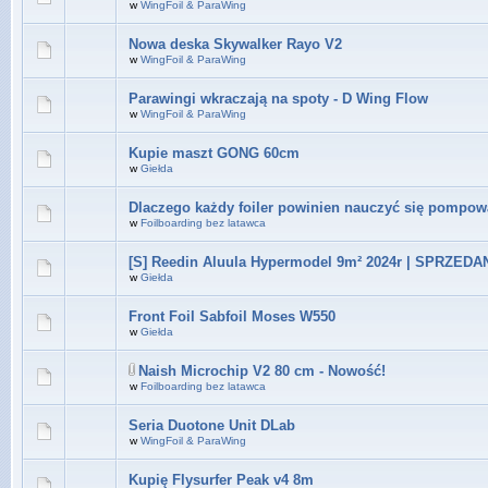
w
WingFoil & ParaWing
Nowa deska Skywalker Rayo V2
w
WingFoil & ParaWing
Parawingi wkraczają na spoty - D Wing Flow
w
WingFoil & ParaWing
Kupie maszt GONG 60cm
w
Giełda
Dlaczego każdy foiler powinien nauczyć się pompow
w
Foilboarding bez latawca
[S] Reedin Aluula Hypermodel 9m² 2024r | SPRZEDA
w
Giełda
Front Foil Sabfoil Moses W550
w
Giełda
Naish Microchip V2 80 cm - Nowość!
w
Foilboarding bez latawca
Seria Duotone Unit DLab
w
WingFoil & ParaWing
Kupię Flysurfer Peak v4 8m