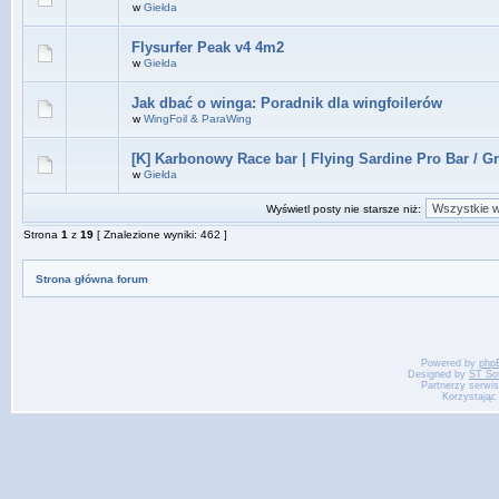
w
Giełda
Flysurfer Peak v4 4m2
w
Giełda
Jak dbać o winga: Poradnik dla wingfoilerów
w
WingFoil & ParaWing
[K] Karbonowy Race bar | Flying Sardine Pro Bar / G
w
Giełda
Wyświetl posty nie starsze niż:
Strona
1
z
19
[ Znalezione wyniki: 462 ]
Strona główna forum
Powered by
php
Designed by
ST So
Partnerzy serwi
Korzystając