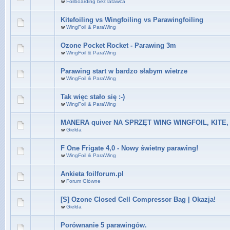
w
Foilboarding bez latawca
Kitefoiling vs Wingfoiling vs Parawingfoiling
w
WingFoil & ParaWing
Ozone Pocket Rocket - Parawing 3m
w
WingFoil & ParaWing
Parawing start w bardzo słabym wietrze
w
WingFoil & ParaWing
Tak więc stało się :-)
w
WingFoil & ParaWing
MANERA quiver NA SPRZĘT WING WINGFOIL, KITE,
w
Giełda
F One Frigate 4,0 - Nowy świetny parawing!
w
WingFoil & ParaWing
Ankieta foilforum.pl
w
Forum Główne
[S] Ozone Closed Cell Compressor Bag | Okazja!
w
Giełda
Porównanie 5 parawingów.