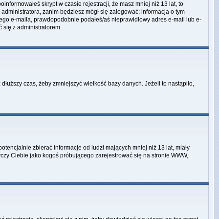
informowałeś skrypt w czasie rejestracji, że masz mniej niż 13 lat, to
 administratora, zanim będziesz mógł się zalogować; informacja o tym
adnego e-maila, prawdopodobnie podałeś/aś nieprawidłowy adres e-mail lub e-
ć się z administratorem.
dłuższy czas, żeby zmniejszyć wielkość bazy danych. Jeżeli to nastąpiło,
encjalnie zbierać informacje od ludzi mających mniej niż 13 lat, miały
tyczy Ciebie jako kogoś próbującego zarejestrować się na stronie WWW,