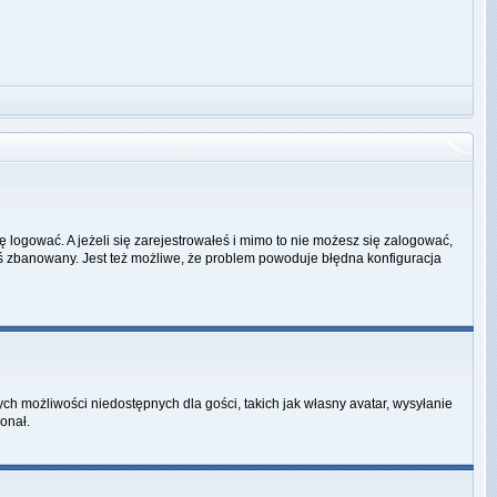
ę logować. A jeżeli się zarejestrowałeś i mimo to nie możesz się zalogować,
ałeś zbanowany. Jest też możliwe, że problem powoduje błędna konfiguracja
ych możliwości niedostępnych dla gości, takich jak własny avatar, wysyłanie
onał.