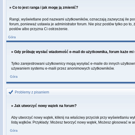
» Co to jest ranga i jak mogę ją zmienić?
Rangi, wyświetlane pod nazwami użytkowników, oznaczają zazwyczaj ile postó
forum, ponieważ ustawia je administrator forum. Nie pisz postów tylko po to, 
postów albo przyzna Ci ostrzeżenie.
Góra
» Gdy próbuję wysłać wiadomość e-mail do użytkownika, forum każe mi 
Tylko zarejestrowani użytkownicy mogą wysyłać e-maile do innych użytkowni
używaniem systemu e-maili przez anonimowych użytkowników.
Góra
Problemy z pisaniem
» Jak utworzyć nowy wątek na forum?
Aby utworzyć nowy wątek, kliknij na właściwy przycisk przy wyświetlaniu w
listą wątków. Przykłady: Możesz tworzyć nowy wątek, Możesz głosować w an
Góra