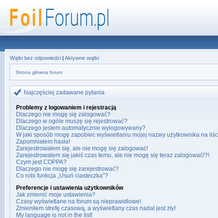
Wątki bez odpowiedzi
|
Aktywne wątki
Strona główna forum
Najczęściej zadawane pytania
Problemy z logowaniem i rejestracją
Dlaczego nie mogę się zalogować?
Dlaczego w ogóle muszę się rejestrować?
Dlaczego jestem automatycznie wylogowywany?
W jaki sposób mogę zapobiec wyświetlaniu mojej nazwy użytkownika na liś
Zapomniałem hasła!
Zarejestrowałem się, ale nie mogę się zalogować!
Zarejestrowałem się jakiś czas temu, ale nie mogę się teraz zalogować!?!
Czym jest COPPA?
Dlaczego nie mogę się zarejestrować?
Co robi funkcja „Usuń ciasteczka”?
Preferencje i ustawienia użytkowników
Jak zmienić moje ustawienia?
Czasy wyświetlane na forum są nieprawidłowe!
Zmieniłem strefę czasową, a wyświetlany czas nadal jest zły!
My language is not in the list!