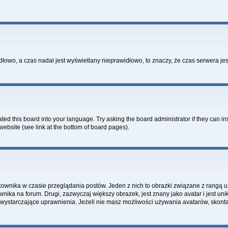
idłowo, a czas nadal jest wyświetlany nieprawidłowo, to znaczy, że czas serwera je
ted this board into your language. Try asking the board administrator if they can in
website (see link at the bottom of board pages).
kownika w czasie przeglądania postów. Jeden z nich to obrazki związane z rangą 
ownika na forum. Drugi, zazwyczaj większy obrazek, jest znany jako avatar i jest 
 wystarczające uprawnienia. Jeżeli nie masz możliwości używania avatarów, skontak