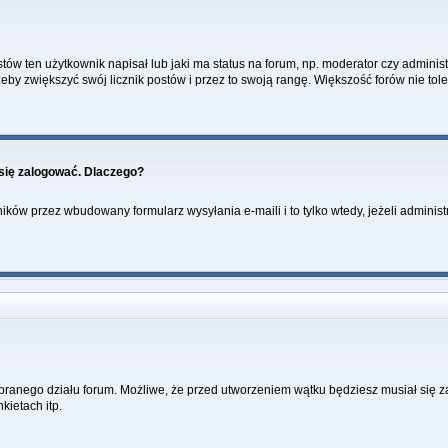
w ten użytkownik napisał lub jaki ma status na forum, np. moderator czy administ
żeby zwiększyć swój licznik postów i przez to swoją rangę. Większość forów nie toler
się zalogować. Dlaczego?
ków przez wbudowany formularz wysyłania e-maili i to tylko wtedy, jeżeli administ
ybranego działu forum. Możliwe, że przed utworzeniem wątku będziesz musiał się 
kietach itp.