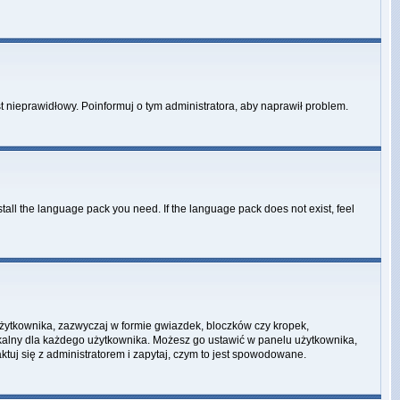
st nieprawidłowy. Poinformuj o tym administratora, aby naprawił problem.
stall the language pack you need. If the language pack does not exist, feel
użytkownika, zazwyczaj w formie gwiazdek, bloczków czy kropek,
unikalny dla każdego użytkownika. Możesz go ustawić w panelu użytkownika,
tuj się z administratorem i zapytaj, czym to jest spowodowane.