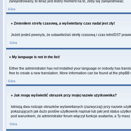
zarejestrowany, to teraz jest dobry moment na to, żeby się zarejestrować.
Góra
» Zmieniłem strefę czasową, a wyświetlany czas nadal jest zły!
Jeżeli jesteś pewny/a, że ustawiłeś/aś strefę czasową i czas letni/DST praw
Góra
» My language is not in the list!
Either the administrator has not installed your language or nobody has transla
free to create a new translation. More information can be found at the phpBB 
Góra
» Jak mogę wyświetlić obrazek przy mojej nazwie użytkownika?
Istnieją dwa rodzaje obrazków wyświetlanych (zazwyczaj) przy nazwie użyt
pokazujących jak dużo postów użytkownik napisał lub jaki jest status użytk
pod warunkiem, że administrator forum włączył funkcje avatarów, a Ty masz
Góra