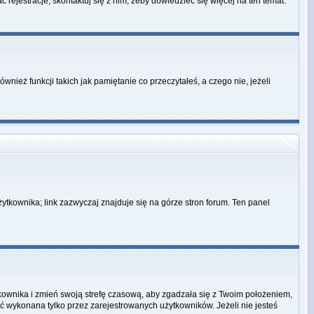
 rejestracje, skontaktuj się z nim, żeby dowiedzieć się więcej na ten temat.
ież funkcji takich jak pamiętanie co przeczytałeś, a czego nie, jeżeli
ytkownika; link zazwyczaj znajduje się na górze stron forum. Ten panel
ytkownika i zmień swoją strefę czasową, aby zgadzała się z Twoim położeniem,
 wykonana tylko przez zarejestrowanych użytkowników. Jeżeli nie jesteś