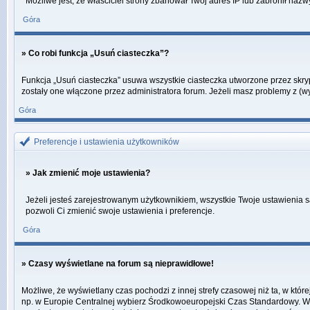
Możliwe jest, że właściciel strony zbanował Twój adres IP lub zabronił nazw
Góra
» Co robi funkcja „Usuń ciasteczka”?
Funkcja „Usuń ciasteczka” usuwa wszystkie ciasteczka utworzone przez skrypt
zostały one włączone przez administratora forum. Jeżeli masz problemy z (
Góra
Preferencje i ustawienia użytkowników
» Jak zmienić moje ustawienia?
Jeżeli jesteś zarejestrowanym użytkownikiem, wszystkie Twoje ustawienia s
pozwoli Ci zmienić swoje ustawienia i preferencje.
Góra
» Czasy wyświetlane na forum są nieprawidłowe!
Możliwe, że wyświetlany czas pochodzi z innej strefy czasowej niż ta, w któ
np. w Europie Centralnej wybierz Środkowoeuropejski Czas Standardowy. Weź