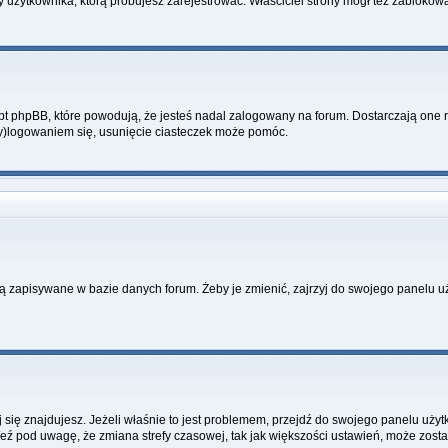
y użytkownika, którą próbujesz zarejestrować. Właściciel strony mógł też zablokować
 phpBB, które powodują, że jesteś nadal zalogowany na forum. Dostarczają one równ
wy)logowaniem się, usunięcie ciasteczek może pomóc.
ą zapisywane w bazie danych forum. Żeby je zmienić, zajrzyj do swojego panelu uż
rej się znajdujesz. Jeżeli właśnie to jest problemem, przejdź do swojego panelu uż
 pod uwagę, że zmiana strefy czasowej, tak jak większości ustawień, może zostać