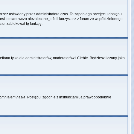
przez ustawiony przez administratora czas. To zapobiega przejęciu dostępu
st to stanowczo niezalecane, jeżeli korzystasz z forum ze współdzielonego
ator zablokował tę funkcję.
tlana tylko dla administratorów, moderatorów i Ciebie. Będziesz liczony jako
omniałem hasła
. Postępuj zgodnie z instrukcjami, a prawdopodobnie