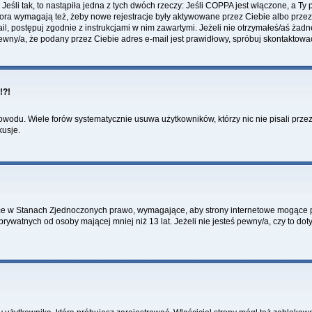
li tak, to nastąpiła jedna z tych dwóch rzeczy: Jeśli COPPA jest włączone, a Ty po
fora wymagają też, żeby nowe rejestracje były aktywowane przez Ciebie albo przez
mail, postępuj zgodnie z instrukcjami w nim zawartymi. Jeżeli nie otrzymałeś/aś ż
pewny/a, że podany przez Ciebie adres e-mail jest prawidłowy, spróbuj skontaktowa
!?!
wodu. Wiele forów systematycznie usuwa użytkowników, którzy nic nie pisali przez 
kusje.
ce w Stanach Zjednoczonych prawo, wymagające, aby strony internetowe mogące pot
ywatnych od osoby mającej mniej niż 13 lat. Jeżeli nie jesteś pewny/a, czy to do