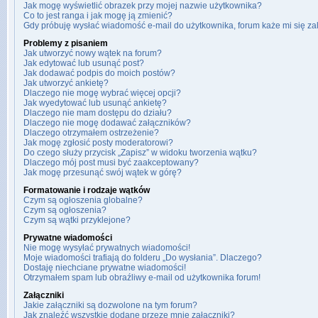
Jak mogę wyświetlić obrazek przy mojej nazwie użytkownika?
Co to jest ranga i jak mogę ją zmienić?
Gdy próbuję wysłać wiadomość e-mail do użytkownika, forum każe mi się z
Problemy z pisaniem
Jak utworzyć nowy wątek na forum?
Jak edytować lub usunąć post?
Jak dodawać podpis do moich postów?
Jak utworzyć ankietę?
Dlaczego nie mogę wybrać więcej opcji?
Jak wyedytować lub usunąć ankietę?
Dlaczego nie mam dostępu do działu?
Dlaczego nie mogę dodawać załączników?
Dlaczego otrzymałem ostrzeżenie?
Jak mogę zgłosić posty moderatorowi?
Do czego służy przycisk „Zapisz” w widoku tworzenia wątku?
Dlaczego mój post musi być zaakceptowany?
Jak mogę przesunąć swój wątek w górę?
Formatowanie i rodzaje wątków
Czym są ogłoszenia globalne?
Czym są ogłoszenia?
Czym są wątki przyklejone?
Prywatne wiadomości
Nie mogę wysyłać prywatnych wiadomości!
Moje wiadomości trafiają do folderu „Do wysłania”. Dlaczego?
Dostaję niechciane prywatne wiadomości!
Otrzymałem spam lub obraźliwy e-mail od użytkownika forum!
Załączniki
Jakie załączniki są dozwolone na tym forum?
Jak znaleźć wszystkie dodane przeze mnie załączniki?