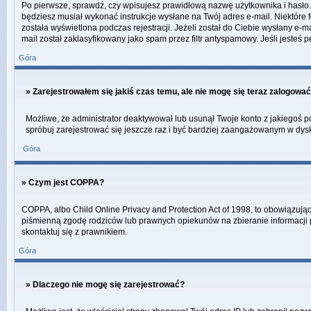
Po pierwsze, sprawdź, czy wpisujesz prawidłową nazwę użytkownika i hasło. Jeś
będziesz musiał wykonać instrukcje wysłane na Twój adres e-mail. Niektóre 
została wyświetlona podczas rejestracji. Jeżeli został do Ciebie wysłany e-
mail został zaklasyfikowany jako spam przez filtr antyspamowy. Jeśli jesteś 
Góra
» Zarejestrowałem się jakiś czas temu, ale nie mogę się teraz zalogować
Możliwe, że administrator deaktywował lub usunął Twoje konto z jakiegoś po
spróbuj zarejestrować się jeszcze raz i być bardziej zaangażowanym w dys
Góra
» Czym jest COPPA?
COPPA, albo Child Online Privacy and Protection Act of 1998, to obowiązują
piśmienną zgodę rodziców lub prawnych opiekunów na zbieranie informacji pr
skontaktuj się z prawnikiem.
Góra
» Dlaczego nie mogę się zarejestrować?