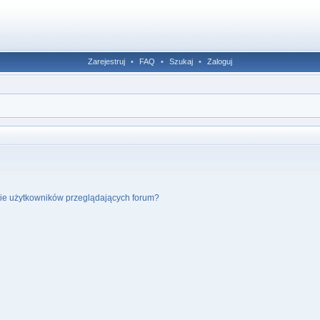
Zarejestruj
•
FAQ
•
Szukaj
•
Zaloguj
cie użytkowników przeglądających forum?