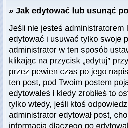
» Jak edytować lub usunąć p
Jeśli nie jesteś administratore
edytować i usuwać tylko swoje pos
administrator w ten sposób ust
klikając na przycisk „edytuj” pr
przez pewien czas po jego napisa
ten post, pod Twoim postem pojaw
edytowałeś i kiedy zrobiłeś to ost
tylko wtedy, jeśli ktoś odpowiedzi
administrator edytował post, ch
informacją dlaczego go edytowal