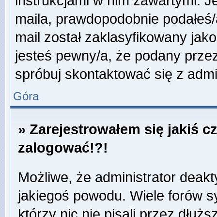
instrukcjami w nim zawartymi. J
maila, prawdopodobnie podałeś/a
mail został zaklasyfikowany jako
jesteś pewny/a, że podany przez
spróbuj skontaktować się z admi
Góra
» Zarejestrowałem się jakiś c
zalogować!?!
Możliwe, że administrator deak
jakiegoś powodu. Wiele forów 
którzy nic nie pisali przez dłuż