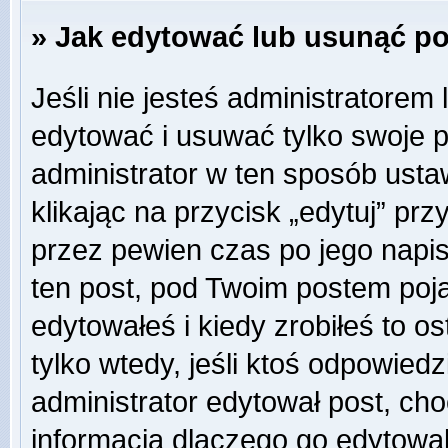
» Jak edytować lub usunąć p
Jeśli nie jesteś administratore
edytować i usuwać tylko swoje pos
administrator w ten sposób ust
klikając na przycisk „edytuj” pr
przez pewien czas po jego napisa
ten post, pod Twoim postem pojaw
edytowałeś i kiedy zrobiłeś to ost
tylko wtedy, jeśli ktoś odpowiedzi
administrator edytował post, ch
informacją dlaczego go edytowal