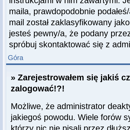
instrukcjami w nim zawartymi. J
maila, prawdopodobnie podałeś/a
mail został zaklasyfikowany jako
jesteś pewny/a, że podany przez
spróbuj skontaktować się z admi
Góra
» Zarejestrowałem się jakiś c
zalogować!?!
Możliwe, że administrator deak
jakiegoś powodu. Wiele forów 
którzy nic nie pisali przez dłuż