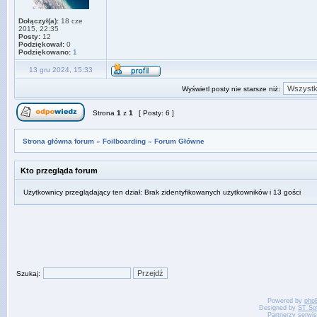
Dołączył(a):
18 cze
2015, 22:35
Posty:
12
Podziękował:
0
Podziękowano:
1
13 gru 2024, 15:33
Wyświetl posty nie starsze niż:
Strona
1
z
1
[ Posty: 6 ]
Strona główna forum
»
Foilboarding
»
Forum Główne
Kto przegląda forum
Użytkownicy przeglądający ten dział: Brak zidentyfikowanych użytkowników i 13 gości
Szukaj:
Powered by
php
Designed by
ST So
Partnerzy serwi