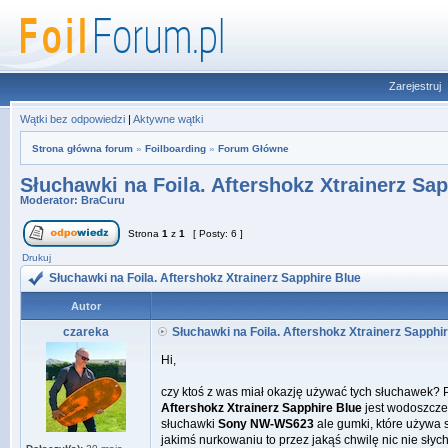
Zarejestruj
Wątki bez odpowiedzi
|
Aktywne wątki
Strona główna forum
»
Foilboarding
»
Forum Główne
Słuchawki na Foila. Aftershokz Xtrainerz Sa
Moderator:
BraCuru
Strona
1
z
1
[ Posty: 6 ]
Drukuj
Słuchawki na Foila. Aftershokz Xtrainerz Sapphire Blue
Autor
czareka
Słuchawki na Foila. Aftershokz Xtrainerz Sapphi
Hi,
czy ktoś z was miał okazję używać tych słuchawek? 
Aftershokz Xtrainerz Sapphire Blue
jest wodoszcze
słuchawki
Sony NW-WS623
ale gumki, które używa s
jakimś nurkowaniu to przez jakąś chwilę nic nie sły