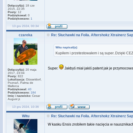
Dołączył(a):
18 cze
2015, 22:35
Posty:
12
Podziękował:
0
Podziękowano:
1
13 gru 2024, 00:34
czareka
Re: Słuchawki na Foila. Aftershokz Xtrainerz Sa
Witu napisał(a):
Kupiłem i przetestowałem i są super..Dzięki CE
Super.
Jakbyś miał jakiś patent jak je przymocowa
Dołączył(a):
20 maja
2017, 23:04
Posty:
822
Lokalizacja:
Düsseldorf,
Poznań, Palma de
Mallorca
Podziękował:
40
Podziękowano:
184
Imię i nazwisko:
Cesar
August jr.
13 gru 2024, 10:36
Witu
Re: Słuchawki na Foila. Aftershokz Xtrainerz Sa
W kasku Ensis zrobiłem takie nacięcia w nausznikac