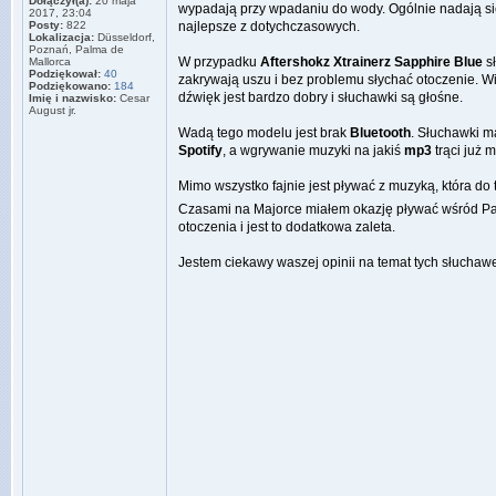
Dołączył(a):
20 maja
wypadają przy wpadaniu do wody. Ogólnie nadają si
2017, 23:04
Posty:
822
najlepsze z dotychczasowych.
Lokalizacja:
Düsseldorf,
Poznań, Palma de
W przypadku
Aftershokz Xtrainerz Sapphire Blue
s
Mallorca
Podziękował:
40
zakrywają uszu i bez problemu słychać otoczenie. Wid
Podziękowano:
184
dźwięk jest bardzo dobry i słuchawki są głośne.
Imię i nazwisko:
Cesar
August jr.
Wadą tego modelu jest brak
Bluetooth
. Słuchawki m
Spotify
, a wgrywanie muzyki na jakiś
mp3
trąci już 
Mimo wszystko fajnie jest pływać z muzyką, która do t
Czasami na Majorce miałem okazję pływać wśród Part
otoczenia i jest to dodatkowa zaleta.
Jestem ciekawy waszej opinii na temat tych słuchaw