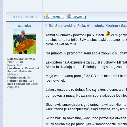
23 gru 2019, 00:21
czareka
Re: Słuchawki na Foila. Aftershokz Xtrainerz Sa
Temat słuchawek powrócił po 5 latach.
W międzycz
do słuchania na foilu. Były to słuchawki douszne i p
ciche nawet na foila.
Na pumpfoilu przypomniałem sobie znowu o słuchawk
Dołączył(a):
20 maja
2017, 23:04
Zakupiłem na Alexpressie za 123 zł słuchawki MI Nak
Posty:
822
Ale za to działają super. Działają na tej samej zasad
Lokalizacja:
Düsseldorf,
Poznań, Palma de
Mallorca
Mają wbudowaną pamięć 32 GB plus mikrofon i blueto
Podziękował:
40
rozmowy tel.
Podziękowano:
184
Imię i nazwisko:
Cesar
August jr.
Jakość jest bardzo dobra. Nie są jakieś głośne, ale 
pompować z muzą. Puszczam sobie jakiegoś DJ i l
Słuchawki sprawdzają się również na wingu. Nie ma tu
więc trzeba je zabezpieczyć jakąś smyczą, żeby ich 
Słuchawki są nakostne, więc ucho pozostaje otwarte i
Muzy słucha się po prostu jak w samochodzie. Można