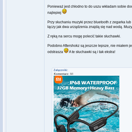
Ponieważ jest chłodno to do uszu wkładam sobie doda
najlepiej
Przy słuchaniu muzyki przez bluetooth z zegarka lu
łączy jak dwa urządzenia znajdą się nad wodą. Muz
Z ręką na sercu mogę polecić takie słuchawki.
Podobno Aftershokz są jeszcze lepsze, nie miałem j
odstrasza
A te słuchawki są i tak ekstra!
Załączniki:
Komentarz:
MI