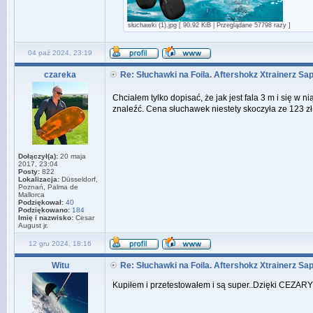
słuchawki (1).jpg [ 90.92 KiB | Przeglądane 57798 razy ]
04 paź 2024, 23:19
czareka
Re: Słuchawki na Foila. Aftershokz Xtrainerz Sa
Chciałem tylko dopisać, że jak jest fala 3 m i się w 
znaleźć. Cena słuchawek niestety skoczyła ze 123 zł 
Dołączył(a):
20 maja
2017, 23:04
Posty:
822
Lokalizacja:
Düsseldorf,
Poznań, Palma de
Mallorca
Podziękował:
40
Podziękowano:
184
Imię i nazwisko:
Cesar
August jr.
12 gru 2024, 18:16
Witu
Re: Słuchawki na Foila. Aftershokz Xtrainerz Sa
Kupiłem i przetestowałem i są super..Dzięki CEZARY!